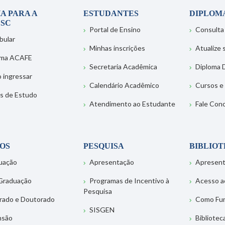
A PARA A
ESTUDANTES
DIPLOM
SC
Portal de Ensino
Consulta
bular
Minhas inscrições
Atualize
ema ACAFE
Secretaria Acadêmica
Diploma D
 ingressar
Calendário Acadêmico
Cursos e
s de Estudo
Atendimento ao Estudante
Fale Con
OS
PESQUISA
BIBLIO
uação
Apresentação
Apresen
Graduação
Programas de Incentivo à
Acesso a
Pesquisa
rado e Doutorado
Como Fu
SISGEN
nsão
Bibliotec