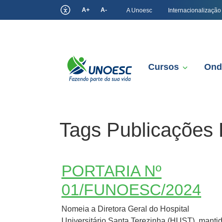
A+
A-
A Unoesc
Internacionalização
Cursos
Ond
Tags Publicações 
PORTARIA Nº
01/FUNOESC/2024
Nomeia a Diretora Geral do Hospital
Universitário Santa Terezinha (HUST), manti