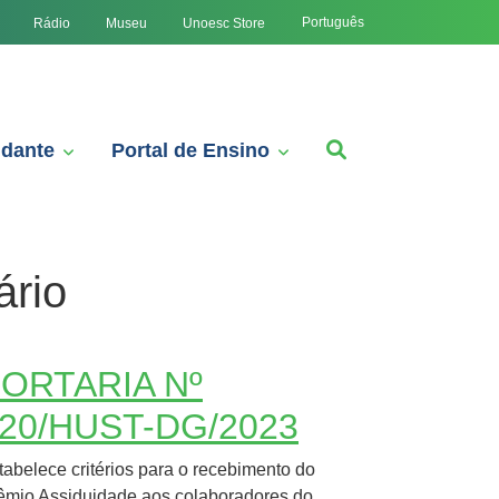
Português
Rádio
Museu
Unoesc Store
udante
Portal de Ensino
ário
ORTARIA Nº
20/HUST-DG/2023
tabelece critérios para o recebimento do
êmio Assiduidade aos colaboradores do