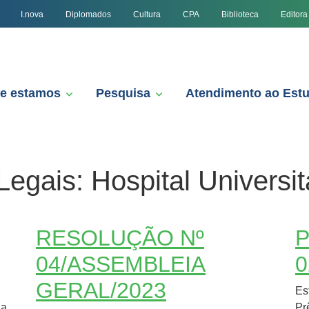
I.nova
Diplomados
Cultura
CPA
Biblioteca
Editora
e estamos
Pesquisa
Atendimento ao Est
Legais:
Hospital Universit
RESOLUÇÃO Nº
P
04/ASSEMBLEIA
0
GERAL/2023
Es
da
Pr