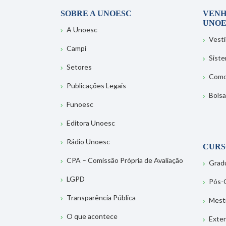
SOBRE A UNOESC
VENH
UNOE
A Unoesc
Vesti
Campi
Sist
Setores
Como
Publicações Legais
Bolsa
Funoesc
Editora Unoesc
Rádio Unoesc
CURS
CPA – Comissão Própria de Avaliação
Grad
LGPD
Pós-
Transparência Pública
Mest
O que acontece
Exte