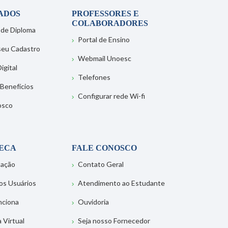
ADOS
PROFESSORES E
COLABORADORES
 de Diploma
Portal de Ensino
 seu Cadastro
Webmail Unoesc
igital
Telefones
 Benefícios
Configurar rede Wi-fi
osco
TECA
FALE CONOSCO
tação
Contato Geral
os Usuários
Atendimento ao Estudante
nciona
Ouvidoria
a Virtual
Seja nosso Fornecedor