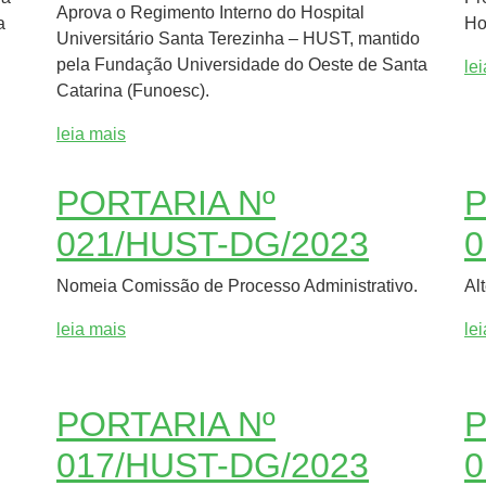
Aprova o Regimento Interno do Hospital
a
Ho
Universitário Santa Terezinha – HUST, mantido
pela Fundação Universidade do Oeste de Santa
le
Catarina (Funoesc).
leia mais
PORTARIA Nº
P
021/HUST-DG/2023
0
Nomeia Comissão de Processo Administrativo.
Al
leia mais
le
PORTARIA Nº
P
017/HUST-DG/2023
0