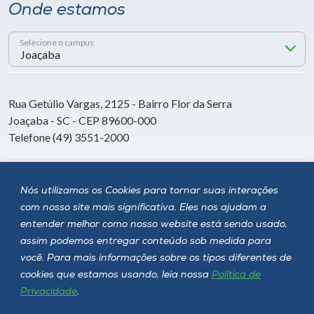
Onde estamos
Selecione o campus
Rua Getúlio Vargas, 2125 - Bairro Flor da Serra
Joaçaba - SC - CEP 89600-000
Telefone (49) 3551-2000
Siga a Unoesc
Nós utilizamos os Cookies para tornar suas interações
com nosso site mais significativa. Eles nos ajudam a
entender melhor como nosso website está sendo usado,
assim podemos entregar conteúdo sob medida para
você. Para mais informações sobre os tipos diferentes de
cookies que estamos usando, leia nossa
Política de
Privacidade
.