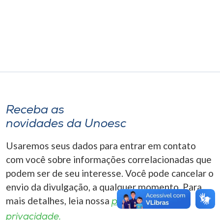
Museu
Unoesc
Store
Selecione
o idioma
Receba as
novidades da Unoesc
Usaremos seus dados para entrar em contato
A+
A-
com você sobre informações correlacionadas que
podem ser de seu interesse. Você pode cancelar o
envio da divulgação, a qualquer momento. Para
mais detalhes, leia nossa
política de
privacidade.