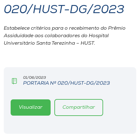
020/HUST-DG/2023
I.nova
Estabelece critérios para o recebimento do Prêmio
Diplomados
Assiduidade aos colaboradores do Hospital
Universitário Santa Terezinha – HUST.
Cultura
CPA
01/06/2023
PORTARIA Nº 020/HUST-DG/2023
Biblioteca
Editora
Visualizar
Compartilhar
Rádio