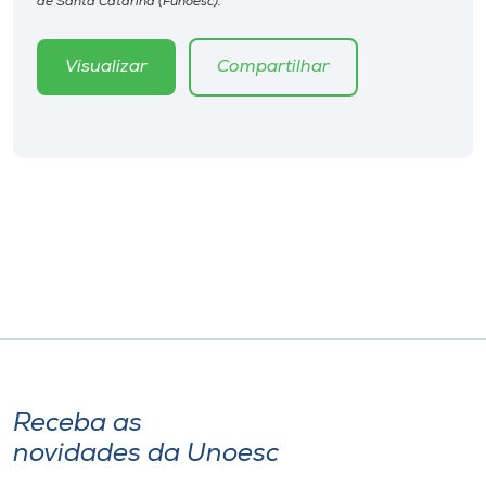
de Santa Catarina (Funoesc).
Museu
Visualizar
Compartilhar
Unoesc
Store
Selecione
o idioma
A+
A-
Receba as
novidades da Unoesc