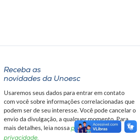
Museu
Unoesc
Store
Selecione
o idioma
Receba as
novidades da Unoesc
Usaremos seus dados para entrar em contato
A+
A-
com você sobre informações correlacionadas que
podem ser de seu interesse. Você pode cancelar o
envio da divulgação, a qualquer momento. Para
mais detalhes, leia nossa
política de
privacidade.