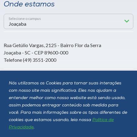
Onde estamos
Selecione o campus
Rua Getúlio Vargas, 2125 - Bairro Flor da Serra
Joaçaba - SC - CEP 89600-000
Telefone (49) 3551-2000
Siga a Unoesc
Nós utilizamos os Cookies para tornar suas interações
com nosso site mais significativa. Eles nos ajudam a
entender melhor como nosso website está sendo usado,
assim podemos entregar conteúdo sob medida para
você. Para mais informações sobre os tipos diferentes de
cookies que estamos usando, leia nossa
Política de
Privacidade
.