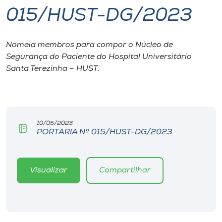
015/HUST-DG/2023
I.nova
Nomeia membros para compor o Núcleo de
Diplomados
Segurança do Paciente do Hospital Universitário
Santa Terezinha – HUST.
Cultura
CPA
10/05/2023
PORTARIA Nº 015/HUST-DG/2023
Biblioteca
Editora
Visualizar
Compartilhar
Rádio