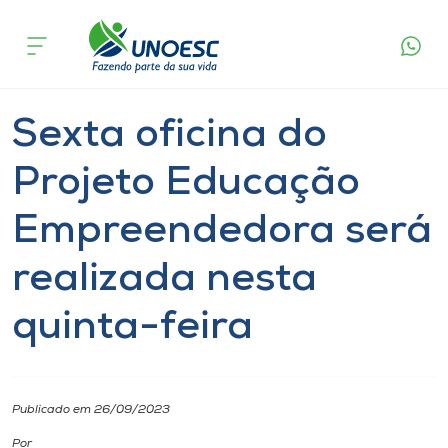
Página
O que
Sexta oficina do Projeto Educação
inicial
acontece
Empreendedora será realizada nesta quinta-
Cursos
feira
Notícia
Extensão
Onde estamos
Sexta oficina do
Pesquisa
Projeto Educação
Empreendedora será
Atendimento ao Estudante
realizada nesta
Portal de Ensino
quinta-feira
A
Unoesc
Publicado em 26/09/2023
Internacionalização
Por