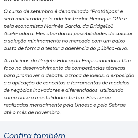
Museu
O curso de setembro é denominado “Protótipos” e
será ministrado pelo administrador Henrique Otte e
Unoesc
pela economista Marinês Garcia, da Bridge1o1
Store
Aceleradora. Eles abordarão possibilidades de colocar
a solução minimamente no mercado com um baixo
custo de forma a testar a aderência do público-alvo.
Selecione
As oficinas do Projeto Educação Empreendedora têm
o idioma
foco no desenvolvimento de competências técnicas
para promover o debate, a troca de ideias, a exposição
e a aplicação de conceitos e ferramentas de modelos
de negócios inovadores e diferenciados, utilizando
A+
como base a mentalidade startup. Elas serão
A-
realizadas mensalmente pela Unoesc e pelo Sebrae
até o mês de novembro.
Confira também