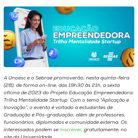
I.nova
Diplomados
Cultura
CPA
A Unoesc e o Sebrae promoverão, nesta quinta-feira
(28), de forma on-line, das 19h30 às 21h, a sexta
Biblioteca
oficina de 2023 do Projeto Educação Empreendedora:
Trilha Mentalidade Startup. Com o tema “Aplicação e
Editora
Inovação”, o evento é voltado a estudantes de
Graduação e Pós-graduação, além de professores,
funcionários, diplomados e comunidade externa. Os
Rádio
interessados podem se
inscrever
, gratuitamente, no
site da Universidade.