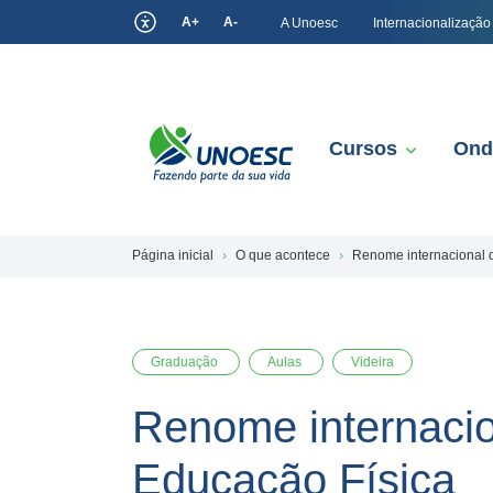
A+
A-
A Unoesc
Internacionalização
Cursos
Ond
Página inicial
O que acontece
Renome internacional d
Graduação
Aulas
Videira
Renome internacion
Educação Física