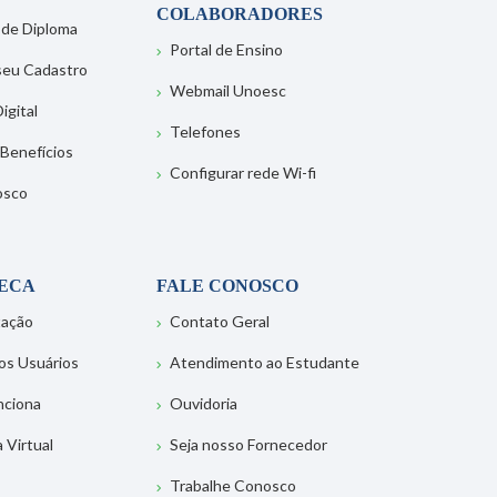
COLABORADORES
 de Diploma
Portal de Ensino
 seu Cadastro
Webmail Unoesc
igital
Telefones
 Benefícios
Configurar rede Wi-fi
osco
TECA
FALE CONOSCO
tação
Contato Geral
os Usuários
Atendimento ao Estudante
nciona
Ouvidoria
a Virtual
Seja nosso Fornecedor
Trabalhe Conosco