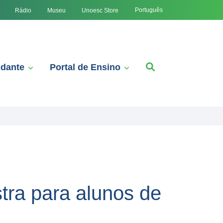
Português
Rádio
Museu
Unoesc Store
udante
Portal de Ensino
stra para alunos de