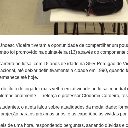
noesc Videira tiveram a oportunidade de compartilhar um pou
ntro foi promovido na quinta-feira (13) através do componente c
arreira no futsal com 18 anos de idade na SER Perdigão de Vi
nacional, até deixar definitivamente a cidade em 1990, quando fo
 permanece até hoje.
do título de jogador mais velho em atividade no futsal mundial 
internacionalmente — reforça o professor Clodomir Cordeiro, res
studantes, o atleta falou sobre atualidades da modalidade; fo
a projeção para os próximos anos; e as experiências vividas por 
ais de uma hora, respondendo perguntas, sanando dúvidas e c