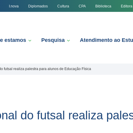
I.nova
Diplomados
Cultura
CPA
Biblioteca
Editora
e estamos
Pesquisa
Atendimento ao Est
o futsal realiza palestra para alunos de Educação Física
al do futsal realiza pale