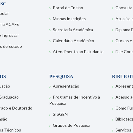
SC
Portal de Ensino
Consulta
bular
Minhas inscrições
Atualize
ema ACAFE
Secretaria Acadêmica
Diploma D
 ingressar
Calendário Acadêmico
Cursos e
s de Estudo
Atendimento ao Estudante
Fale Con
OS
PESQUISA
BIBLIO
uação
Apresentação
Apresen
Graduação
Programas de Incentivo à
Acesso a
Pesquisa
rado e Doutorado
Como Fu
SISGEN
nsão
Bibliotec
Grupos de Pesquisa
os Técnicos
Serviços