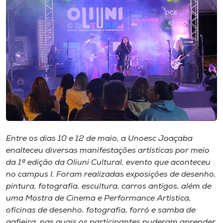
I.nova
Diplomados
Cultura
CPA
Entre os dias 10 e 12 de maio, a Unoesc Joaçaba
Biblioteca
enalteceu diversas manifestações artísticas por meio
da 1ª edição da Oliuni Cultural, evento que aconteceu
Editora
no campus I. Foram realizadas exposições de desenho,
pintura, fotografia, escultura, carros antigos, além de
Rádio
uma Mostra de Cinema e Performance Artística,
oficinas de desenho, fotografia, forró e samba de
gafieira, nas quais os participantes puderam aprender