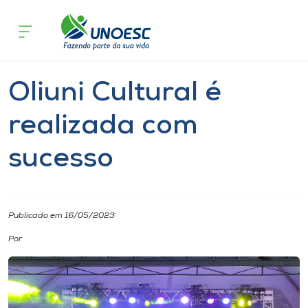
Página inicial
O que acontece
Oliuni Cultural é realizada com suce
Cursos
Notícia
Esporte
Cultura
Joaçaba
Onde estamos
Oliuni Cultural é
Pesquisa
realizada com
sucesso
Atendimento ao Estudante
Portal de Ensino
Publicado em 16/05/2023
A
Por
Unoesc
Internacionalização