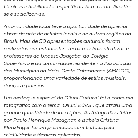
Museu
técnicas e habilidades específicas, bem como divertir-
se e socializar-se.
Unoesc
A comunidade local teve a oportunidade de apreciar
Store
obras de arte de artistas locais e de outras regiões do
Brasil. Mais de 50 apresentações culturais foram
realizadas por estudantes, técnico-administrativos e
professores da Unoesc Joaçaba, do Colégio
Selecione
o idioma
SuperAtivo e da comunidade residente na Associação
dos Municípios do Meio-Oeste Catarinense (AMMOC),
proporcionando uma variedade de estilos musicais,
danças e poesias.
A+
Um destaque especial da Oliuni Cultural foi o concurso
A-
fotográfico com o tema “Oliuni 2023”, que atraiu uma
grande quantidade de inscrições. As fotografias feitas
por Paulo Henrique Macagnan e Isabela Cristina
Munzlinger foram premiadas com troféus pela
criatividade e técnicas aplicadas.