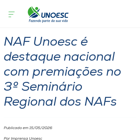
Página inicial
O que acontece
NAF Unoesc é destaque nacional com 
Cursos
Notícia
Geral
Onde estamos
NAF Unoesc é
Pesquisa
destaque nacional
com premiações no
Atendimento ao Estudante
3º Seminário
Portal de Ensino
Regional dos NAFs
A
Unoesc
Publicado em 15/05/2026
Internacionalização
Por Imprensa Unoesc