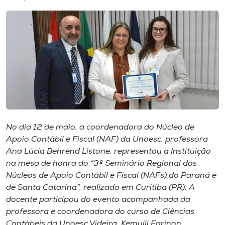
I.nova
Diplomados
Cultura
CPA
No dia 12 de maio, a coordenadora do Núcleo de
Apoio Contábil e Fiscal (NAF) da Unoesc, professora
Biblioteca
Ana Lúcia Behrend Listone, representou a Instituição
na mesa de honra do “3º Seminário Regional dos
Editora
Núcleos de Apoio Contábil e Fiscal (NAFs) do Paraná e
de Santa Catarina”, realizado em Curitiba (PR). A
docente participou do evento acompanhada da
Rádio
professora e coordenadora do curso de Ciências
Contábeis da Unoesc Videira, Kemylli Farinon.