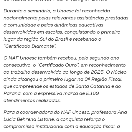
Museu
Durante o seminário, a Unoesc foi reconhecida
nacionalmente pelas relevantes assistências prestadas
Unoesc
à comunidade e pelas dinâmicas educativas
Store
desenvolvidas em escolas, conquistando o primeiro
lugar da região Sul do Brasil e recebendo o
“Certificado Diamante”.
Selecione
O NAF Unoesc também recebeu, pelo segundo ano
o idioma
consecutivo, o “Certificado Ouro”, em reconhecimento
ao trabalho desenvolvido ao longo de 2025. O Núcleo
ainda alcançou o primeiro lugar na 9ª Região Fiscal,
que compreende os estados de Santa Catarina e do
A+
Paraná, com a expressiva marca de 2.169
A-
atendimentos realizados.
Para a coordenadora do NAF Unoesc, professora Ana
Lúcia Behrend Listone, a conquista reforça o
compromisso institucional com a educação fiscal, a