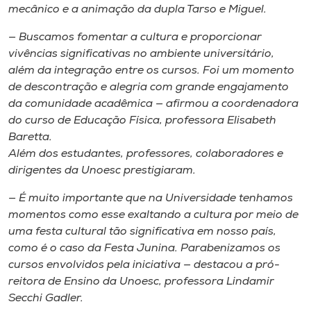
Museu
mecânico e a animação da dupla Tarso e Miguel.
— Buscamos fomentar a cultura e proporcionar
Unoesc
vivências significativas no ambiente universitário,
Store
além da integração entre os cursos. Foi um momento
de descontração e alegria com grande engajamento
da comunidade acadêmica — afirmou a coordenadora
do curso de Educação Física, professora Elisabeth
Selecione
Baretta.
o idioma
Além dos estudantes, professores, colaboradores e
dirigentes da Unoesc prestigiaram.
— É muito importante que na Universidade tenhamos
A+
momentos como esse exaltando a cultura por meio de
A-
uma festa cultural tão significativa em nosso país,
como é o caso da Festa Junina. Parabenizamos os
cursos envolvidos pela iniciativa — destacou a pró-
reitora de Ensino da Unoesc, professora Lindamir
Secchi Gadler.