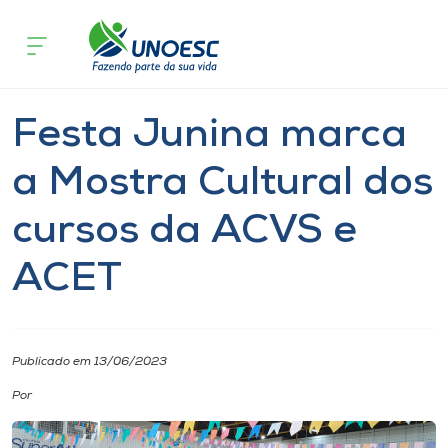
Página
O que
Festa Junina marca a Mostra Cultural dos 
inicial
acontece
da ACVS e ACET
Cursos
Extensão
Cultura
Notícia
Notícia de evento
Onde estamos
Festa Junina marca
Pesquisa
a Mostra Cultural dos
cursos da ACVS e
Atendimento ao Estudante
ACET
Portal de Ensino
A
Publicado em 13/06/2023
Unoesc
Por
Internacionalização