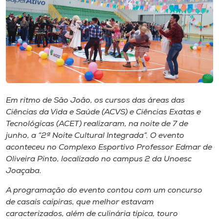
I.nova
Diplomados
Cultura
Em ritmo de São João, os cursos das áreas das
CPA
Ciências da Vida e Saúde (ACVS) e Ciências Exatas e
Tecnológicas (ACET) realizaram, na noite de 7 de
junho, a “2ª Noite Cultural Integrada”. O evento
Biblioteca
aconteceu no Complexo Esportivo Professor Edmar de
Oliveira Pinto, localizado no campus 2 da Unoesc
Editora
Joaçaba.
A programação do evento contou com um concurso
Rádio
de casais caipiras, que melhor estavam
caracterizados, além de culinária típica, touro