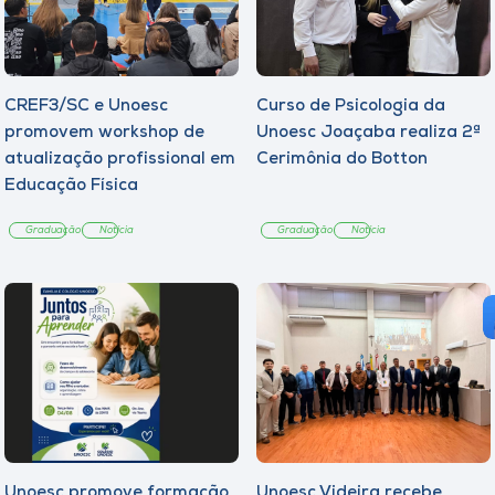
CREF3/SC e Unoesc
Curso de Psicologia da
promovem workshop de
Unoesc Joaçaba realiza 2ª
atualização profissional em
Cerimônia do Botton
Educação Física
Graduação
Notícia
Graduação
Notícia
Unoesc promove formação
Unoesc Videira recebe