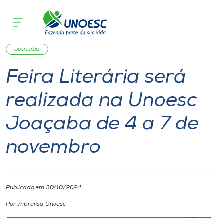
Página
O que
Feira Literária será realizada na Unoesc
inicial
acontece
novembro
Cursos
Notícia
Notícia de evento
Cultura
Comunidade
Onde estamos
Joaçaba
Feira Literária será
Pesquisa
realizada na Unoesc
Atendimento ao Estudante
Joaçaba de 4 a 7 de
Portal de Ensino
novembro
A
Unoesc
Publicado em 30/10/2024
Por Imprensa Unoesc
Internacionalização