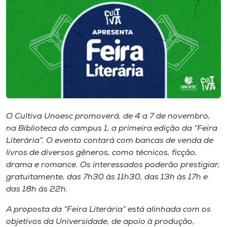
I.nova
Diplomados
Cultura
CPA
O Cultiva Unoesc promoverá, de 4 a 7 de novembro,
na Biblioteca do campus 1, a primeira edição da “Feira
Literária”. O evento contará com bancas de venda de
Biblioteca
livros de diversos gêneros, como técnicos, ficção,
drama e romance. Os interessados poderão prestigiar,
Editora
gratuitamente, das 7h30 às 11h30, das 13h às 17h e
das 18h às 22h.
Rádio
A proposta da “Feira Literária” está alinhada com os
objetivos da Universidade, de apoio à produção,