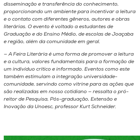
Museu
disseminação e transferência do conhecimento,
proporcionando um ambiente para incentivar a leitura
e o contato com diferentes gêneros, autores e obras
Unoesc
literárias. O evento é voltado a estudantes de
Store
Graduação e do Ensino Médio, de escolas de Joaçaba
e região, além da comunidade em geral.
— A Feira Literária é uma forma de promover a leitura
Selecione
e a cultura, valores fundamentais para a formação de
o idioma
um indivíduo crítico e informado. Eventos como este
também estimulam a integração universidade-
comunidade, servindo como vitrine para as ações que
são realizadas em nosso cotidiano — ressalta o pró-
A+
reitor de Pesquisa, Pós-graduação, Extensão e
A-
Inovação da Unoesc, professor Kurt Schneider.