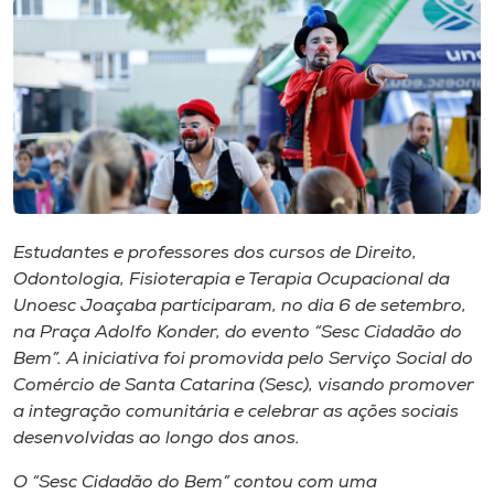
I.nova
Diplomados
Cultura
CPA
Estudantes e professores dos cursos de Direito,
Odontologia, Fisioterapia e Terapia Ocupacional da
Unoesc Joaçaba participaram, no dia 6 de setembro,
Biblioteca
na Praça Adolfo Konder, do evento “Sesc Cidadão do
Bem”. A iniciativa foi promovida pelo Serviço Social do
Editora
Comércio de Santa Catarina (Sesc), visando promover
a integração comunitária e celebrar as ações sociais
desenvolvidas ao longo dos anos.
Rádio
O “Sesc Cidadão do Bem” contou com uma