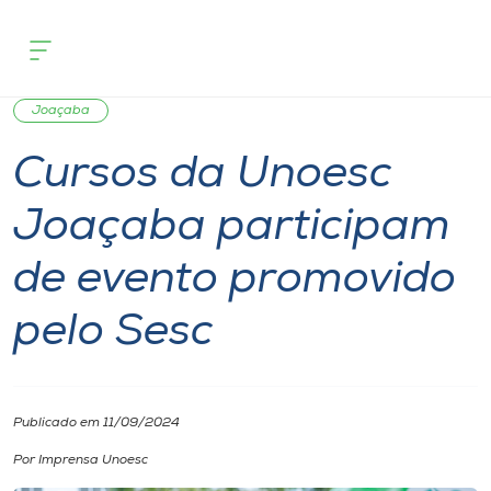
Página inicial
O que acontece
Cursos da Unoesc Joaçaba participam
Cursos
Notícia
Notícia de evento
Comunidade
Onde estamos
Joaçaba
Cursos da Unoesc
Pesquisa
Joaçaba participam
Atendimento ao Estudante
de evento promovido
Portal de Ensino
pelo Sesc
A
Unoesc
Publicado em 11/09/2024
Por Imprensa Unoesc
Internacionalização