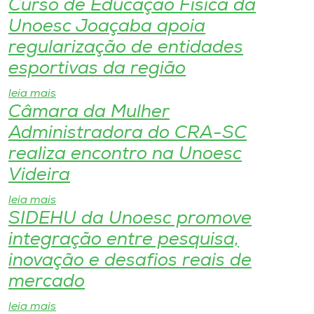
Curso de Educação Física da
Unoesc Joaçaba apoia
I.nova
regularização de entidades
esportivas da região
Diplomados
leia mais
Câmara da Mulher
Cultura
Administradora do CRA-SC
realiza encontro na Unoesc
CPA
Videira
Biblioteca
leia mais
SIDEHU da Unoesc promove
integração entre pesquisa,
Editora
inovação e desafios reais de
Rádio
mercado
leia mais