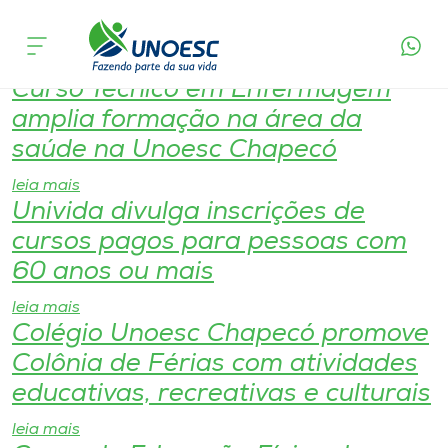
Página de Listagem por
Cursos
categorias
Curso Técnico em Enfermagem
Onde estamos
amplia formação na área da
saúde na Unoesc Chapecó
Pesquisa
leia mais
Univida divulga inscrições de
Atendimento ao Estudante
cursos pagos para pessoas com
60 anos ou mais
Portal de Ensino
leia mais
Colégio Unoesc Chapecó promove
A
Colônia de Férias com atividades
Unoesc
educativas, recreativas e culturais
leia mais
Internacionalização