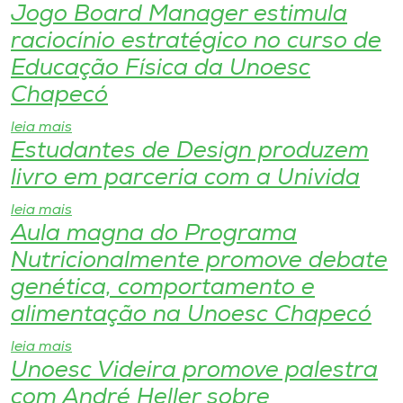
Museu
Jogo Board Manager estimula
raciocínio estratégico no curso de
Unoesc
Educação Física da Unoesc
Store
Chapecó
leia mais
Estudantes de Design produzem
Selecione
livro em parceria com a Univida
o idioma
leia mais
Aula magna do Programa
Nutricionalmente promove debate
A+
genética, comportamento e
A-
alimentação na Unoesc Chapecó
leia mais
Unoesc Videira promove palestra
com André Heller sobre