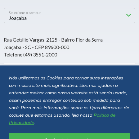
Selecione o campus
Rua Getúlio Vargas, 2125 - Bairro Flor da Serra
Joaçaba - SC - CEP 89600-000
Telefone (49) 3551-2000
Siga a Unoesc
Nós utilizamos os Cookies para tornar suas interações
com nosso site mais significativa. Eles nos ajudam a
entender melhor como nosso website está sendo usado,
assim podemos entregar conteúdo sob medida para
você. Para mais informações sobre os tipos diferentes de
cookies que estamos usando, leia nossa
Política de
Privacidade
.