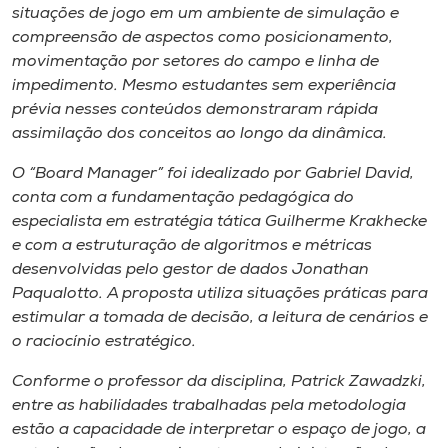
Museu
situações de jogo em um ambiente de simulação e
compreensão de aspectos como posicionamento,
movimentação por setores do campo e linha de
Unoesc
impedimento. Mesmo estudantes sem experiência
Store
prévia nesses conteúdos demonstraram rápida
assimilação dos conceitos ao longo da dinâmica.
O “Board Manager” foi idealizado por Gabriel David,
Selecione
conta com a fundamentação pedagógica do
o idioma
especialista em estratégia tática Guilherme Krakhecke
e com a estruturação de algoritmos e métricas
desenvolvidas pelo gestor de dados Jonathan
Paqualotto. A proposta utiliza situações práticas para
A+
estimular a tomada de decisão, a leitura de cenários e
A-
o raciocínio estratégico.
Conforme o professor da disciplina, Patrick Zawadzki,
entre as habilidades trabalhadas pela metodologia
estão a capacidade de interpretar o espaço de jogo, a