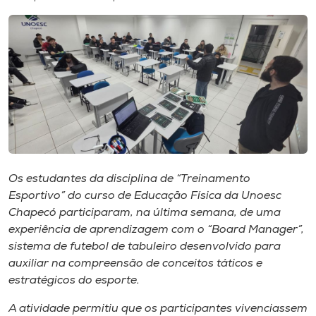
I.nova
Diplomados
Cultura
CPA
Os estudantes da disciplina de “Treinamento
Esportivo” do curso de Educação Física da Unoesc
Biblioteca
Chapecó participaram, na última semana, de uma
experiência de aprendizagem com o “Board Manager”,
Editora
sistema de futebol de tabuleiro desenvolvido para
auxiliar na compreensão de conceitos táticos e
estratégicos do esporte.
Rádio
A atividade permitiu que os participantes vivenciassem