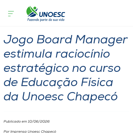
Página inicial
O que acontece
Jogo Board Manager estimula raciocín
Cursos
Unoesc
Comunidade
Chapecó
Onde estamos
Jogo Board Manager
Pesquisa
estimula raciocínio
estratégico no curso
Atendimento ao Estudante
de Educação Física
Portal de Ensino
da Unoesc Chapecó
A
Unoesc
Publicado em 10/06/2026
Internacionalização
Por Imprensa Unoesc Chapecó