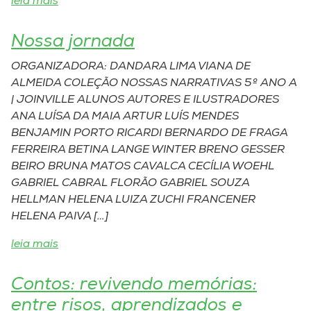
leia mais
Museu
Nossa jornada
Unoesc
Store
ORGANIZADORA: DANDARA LIMA VIANA DE
ALMEIDA COLEÇÃO NOSSAS NARRATIVAS 5º ANO A
| JOINVILLE ALUNOS AUTORES E ILUSTRADORES
ANA LUÍSA DA MAIA ARTUR LUÍS MENDES
Selecione
BENJAMIN PORTO RICARDI BERNARDO DE FRAGA
o idioma
FERREIRA BETINA LANGE WINTER BRENO GESSER
BEIRO BRUNA MATOS CAVALCA CECÍLIA WOEHL
GABRIEL CABRAL FLORÃO GABRIEL SOUZA
HELLMAN HELENA LUIZA ZUCHI FRANCENER
A+
HELENA PAIVA […]
A-
leia mais
Contos: revivendo memórias:
entre risos, aprendizados e