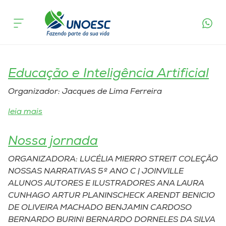
Área de Conhecimento:
Cursos
Ciências da Educação
Onde estamos
Educação e Inteligência Artificial
Pesquisa
Organizador: Jacques de Lima Ferreira
Atendimento ao Estudante
leia mais
Nossa jornada
Portal de Ensino
ORGANIZADORA: LUCÉLIA MIERRO STREIT COLEÇÃO
NOSSAS NARRATIVAS 5º ANO C | JOINVILLE
A
ALUNOS AUTORES E ILUSTRADORES ANA LAURA
Unoesc
CUNHAGO ARTUR PLANINSCHECK ARENDT BENICIO
DE OLIVEIRA MACHADO BENJAMIN CARDOSO
Internacionalização
BERNARDO BURINI BERNARDO DORNELES DA SILVA