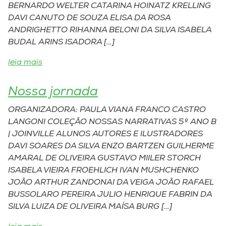
BERNARDO WELTER CATARINA HOINATZ KRELLING
DAVI CANUTO DE SOUZA ELISA DA ROSA
I.nova
ANDRIGHETTO RIHANNA BELONI DA SILVA ISABELA
BUDAL ARINS ISADORA […]
Diplomados
leia mais
Cultura
Nossa jornada
ORGANIZADORA: PAULA VIANA FRANCO CASTRO
CPA
LANGONI COLEÇÃO NOSSAS NARRATIVAS 5º ANO B
| JOINVILLE ALUNOS AUTORES E ILUSTRADORES
Biblioteca
DAVI SOARES DA SILVA ENZO BARTZEN GUILHERME
AMARAL DE OLIVEIRA GUSTAVO MIILER STORCH
ISABELA VIEIRA FROEHLICH IVAN MUSHCHENKO
Editora
JOÃO ARTHUR ZANDONAI DA VEIGA JOÃO RAFAEL
BUSSOLARO PEREIRA JULIO HENRIQUE FABRIN DA
Rádio
SILVA LUIZA DE OLIVEIRA MAÍSA BURG […]