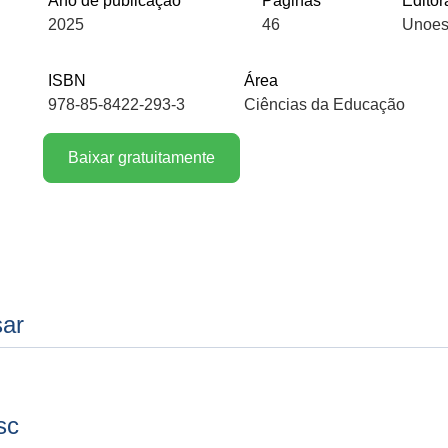
Ano de publicação
Páginas
Editor
2025
46
Unoes
ISBN
Área
978-85-8422-293-3
Ciências da Educação
Baixar gratuitamente
sar
sc