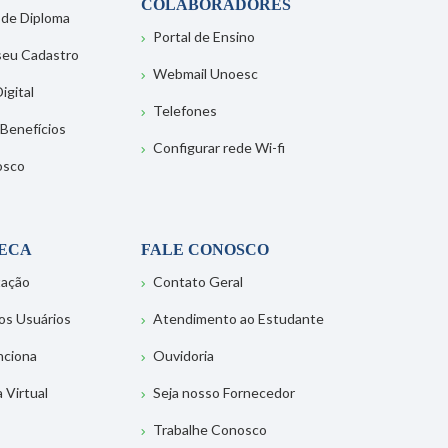
COLABORADORES
 de Diploma
Portal de Ensino
 seu Cadastro
Webmail Unoesc
igital
Telefones
 Benefícios
Configurar rede Wi-fi
osco
TECA
FALE CONOSCO
tação
Contato Geral
os Usuários
Atendimento ao Estudante
nciona
Ouvidoria
a Virtual
Seja nosso Fornecedor
Trabalhe Conosco