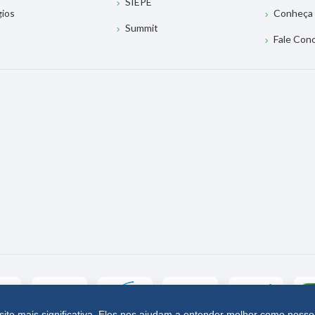
SIEPE
gios
Conheça 
Summit
Fale Con
site mais significativa. Eles nos ajudam a entender melhor como nosso