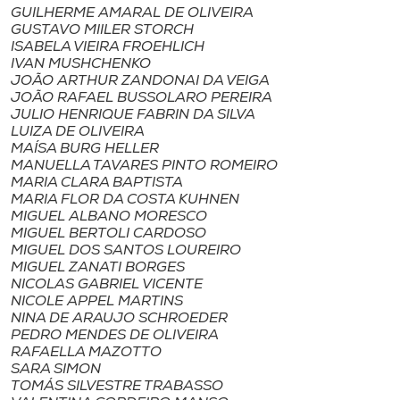
Museu
GUILHERME AMARAL DE OLIVEIRA
GUSTAVO MIILER STORCH
ISABELA VIEIRA FROEHLICH
Unoesc
IVAN MUSHCHENKO
JOÃO ARTHUR ZANDONAI DA VEIGA
Store
JOÃO RAFAEL BUSSOLARO PEREIRA
JULIO HENRIQUE FABRIN DA SILVA
LUIZA DE OLIVEIRA
MAÍSA BURG HELLER
MANUELLA TAVARES PINTO ROMEIRO
Selecione
MARIA CLARA BAPTISTA
o idioma
MARIA FLOR DA COSTA KUHNEN
MIGUEL ALBANO MORESCO
MIGUEL BERTOLI CARDOSO
MIGUEL DOS SANTOS LOUREIRO
A+
MIGUEL ZANATI BORGES
NICOLAS GABRIEL VICENTE
A-
NICOLE APPEL MARTINS
NINA DE ARAUJO SCHROEDER
PEDRO MENDES DE OLIVEIRA
RAFAELLA MAZOTTO
SARA SIMON
TOMÁS SILVESTRE TRABASSO