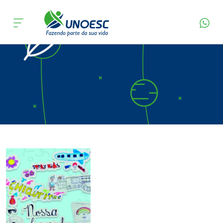
Página Inicial
Editora
Apresentação
Cursos
Onde estamos
Pesquisa
Atendimento ao Estudante
Portal de Ensino
A
Unoesc
Internacionalização