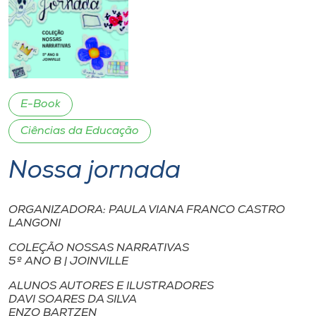
I.nova
Diplomados
E-Book
Cultura
Ciências da Educação
CPA
Nossa jornada
Biblioteca
ORGANIZADORA: PAULA VIANA FRANCO CASTRO
LANGONI
Editora
COLEÇÃO NOSSAS NARRATIVAS
5º ANO B | JOINVILLE
Rádio
ALUNOS AUTORES E ILUSTRADORES
DAVI SOARES DA SILVA
ENZO BARTZEN