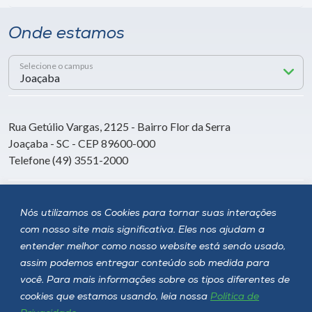
Onde estamos
Selecione o campus
Rua Getúlio Vargas, 2125 - Bairro Flor da Serra
Joaçaba - SC - CEP 89600-000
Telefone (49) 3551-2000
Siga a Unoesc
Nós utilizamos os Cookies para tornar suas interações
com nosso site mais significativa. Eles nos ajudam a
entender melhor como nosso website está sendo usado,
assim podemos entregar conteúdo sob medida para
você. Para mais informações sobre os tipos diferentes de
cookies que estamos usando, leia nossa
Política de