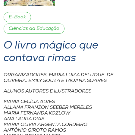
I.nova
E-Book
Ciências da Educação
Diplomados
O livro mágico que
Cultura
contava rimas
CPA
ORGANIZADORES: MARIA LUIZA DELUQUE DE
OLIVEIRA, EMILY SOUZA E TAOANA SOARES
Biblioteca
ALUNOS AUTORES E ILUSTRADORES
MARIA CECÍLIA ALVES
Editora
ALLANA FRANZON SEEBER MERELES
MARIA FERNANDA KOZLOW
ANA LAURA DIAS
Rádio
MARIA OLIVIA ARGENTA CORDEIRO
ANTÔNIO GIROTO RAMOS