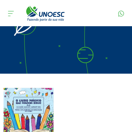
Página Inicial
Editora
Apresentação
Cursos
Onde estamos
Pesquisa
Atendimento ao Estudante
Portal de Ensino
A
Unoesc
Internacionalização