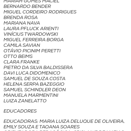
MARIAH GOMES MACIEL
Museu
BERNARDO BENDER
MIGUEL CORDEIRO RODRIGUES
BRENDA ROSA
Unoesc
MARIANA NAVA
Store
LAURA PFLUCK ARIENTI
VINÍCIUS TWARDOWSKI
MIGUEL FERREIRA BORGA
CAMILA SAVIAN
OTÁVIO PICINIM PERETTI
Selecione
OTTO BEIMS
o idioma
CLARA FRANKE
PIETRO DA SILVA BALDISSERA
DAVI LUCA DIDOMENICO
SAMUEL DE SOUZA COSTA
HELENA SERPA BAZEGGIO
A+
SAMUEL SCHINDLER DEON
A-
MANUELA MARMENTINI
LUIZA ZANELATTO
EDUCADORES
EDUCADORAS: MARIA LUIZA DELUQUE DE OLIVEIRA,
EMILY SOUZA E TAOANA SOARES