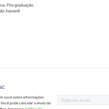
isa, Pós-graduação,
ção Xanxerê
sc
om você sobre informações
 Você pode cancelar o envio da
hes, leia nossa
política de