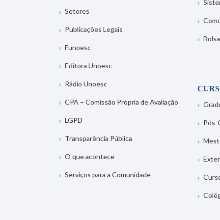
Sist
Setores
Como
Publicações Legais
Bolsa
Funoesc
Editora Unoesc
Rádio Unoesc
CURS
CPA – Comissão Própria de Avaliação
Grad
LGPD
Pós-
Transparência Pública
Mest
O que acontece
Exte
Serviços para a Comunidade
Curs
Colé