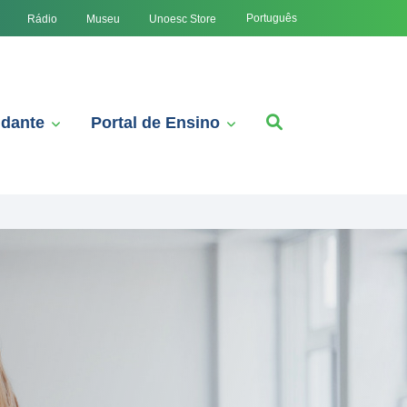
Português
Rádio
Museu
Unoesc Store
udante
Portal de Ensino