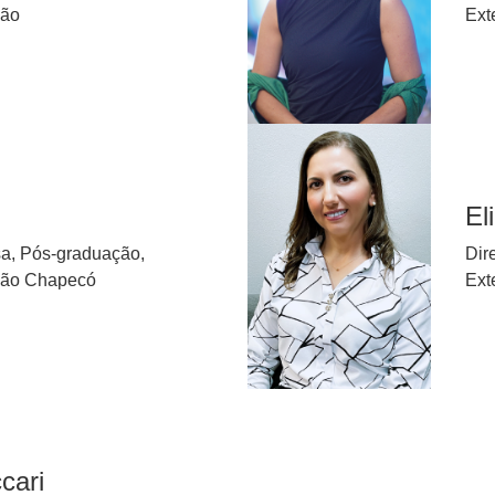
ção
Ext
El
sa, Pós-graduação,
Dir
ção Chapecó
Ext
cari