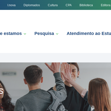
I.nova
Diplomados
Cultura
CPA
Biblioteca
Editora
e estamos
Pesquisa
Atendimento ao Est
s