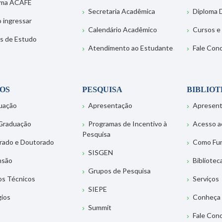
ema ACAFE
Secretaria Acadêmica
Diploma D
 ingressar
Calendário Acadêmico
Cursos e
s de Estudo
Atendimento ao Estudante
Fale Con
OS
PESQUISA
BIBLIO
uação
Apresentação
Apresen
Graduação
Programas de Incentivo à
Acesso a
Pesquisa
rado e Doutorado
Como Fu
SISGEN
nsão
Bibliotec
Grupos de Pesquisa
os Técnicos
Serviços
SIEPE
gios
Conheça 
Summit
Fale Con