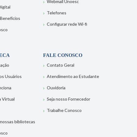
Webmail Unoesc
igital
Telefones
 Benefícios
Configurar rede Wi-fi
osco
TECA
FALE CONOSCO
tação
Contato Geral
os Usuários
Atendimento ao Estudante
nciona
Ouvidoria
a Virtual
Seja nosso Fornecedor
Trabalhe Conosco
nossas bibliotecas
osco