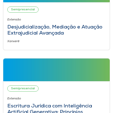
Semipresencial
I.nova
Extensão
Diplomados
Desjudicialização, Mediação e Atuação
Extrajudicial Avançada
Cultura
Xanxerê
CPA
Biblioteca
Editora
Semipresencial
Extensão
Rádio
Escritura Jurídica com Inteligência
Artificial Generativa: Princípios,