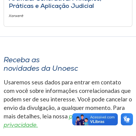
Museu
Práticas e Aplicação Judicial
Xanxerê
Unoesc
Store
Selecione
Receba as
o idioma
novidades da Unoesc
Usaremos seus dados para entrar em contato
A+
com você sobre informações correlacionadas que
A-
podem ser de seu interesse. Você pode cancelar o
envio da divulgação, a qualquer momento. Para
mais detalhes, leia nossa
política de
privacidade.