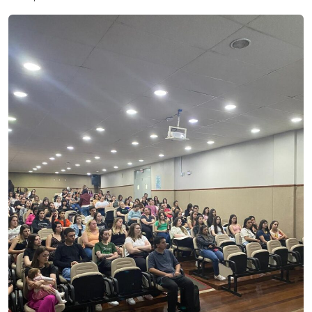
I.nova
Diplomados
Cultura
CPA
Biblioteca
Editora
Rádio