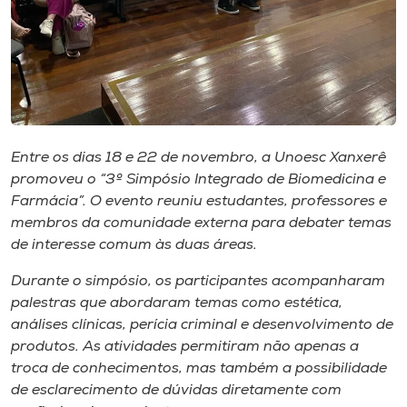
Museu
Unoesc
Store
Entre os dias 18 e 22 de novembro, a Unoesc Xanxerê
Selecione
promoveu o “3º Simpósio Integrado de Biomedicina e
o idioma
Farmácia”. O evento reuniu estudantes, professores e
membros da comunidade externa para debater temas
de interesse comum às duas áreas.
A+
Durante o simpósio, os participantes acompanharam
A-
palestras que abordaram temas como estética,
análises clínicas, perícia criminal e desenvolvimento de
produtos. As atividades permitiram não apenas a
troca de conhecimentos, mas também a possibilidade
de esclarecimento de dúvidas diretamente com