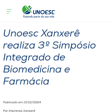
Página inicial
O que acontece
Unoesc Xanxerê realiza 3º Simpósio I
Cursos
Notícia
Notícia de evento
Xanxerê
Onde estamos
Unoesc Xanxerê
Pesquisa
realiza 3º Simpósio
Integrado de
Atendimento ao Estudante
Biomedicina e
Portal de Ensino
Farmácia
A
Unoesc
Publicado em 13/12/2024
Internacionalização
Por Imprensa Xanxerê