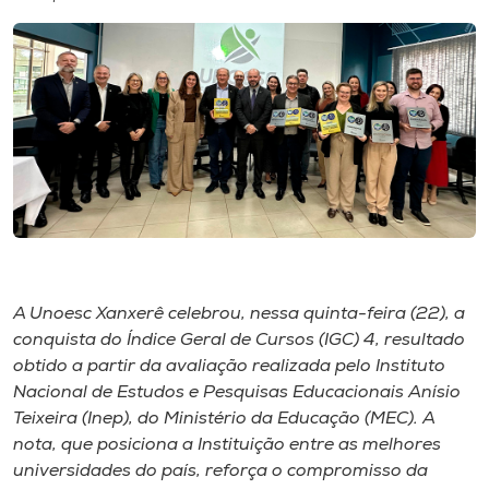
I.nova
Diplomados
Cultura
CPA
Biblioteca
A Unoesc Xanxerê celebrou, nessa quinta-feira (22), a
conquista do Índice Geral de Cursos (IGC) 4, resultado
obtido a partir da avaliação realizada pelo Instituto
Editora
Nacional de Estudos e Pesquisas Educacionais Anísio
Teixeira (Inep), do Ministério da Educação (MEC). A
Rádio
nota, que posiciona a Instituição entre as melhores
universidades do país, reforça o compromisso da