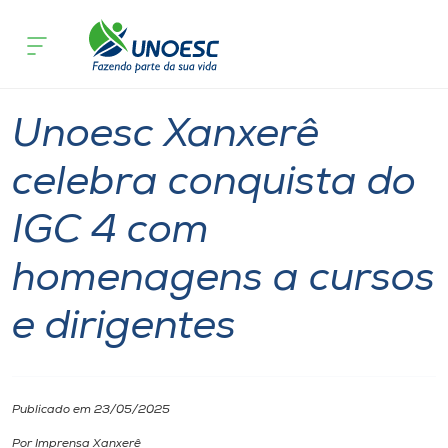
Página inicial
O que acontece
Unoesc Xanxerê celebra conquista do 
Cursos
Notícia
Notícia de evento
Onde estamos
Unoesc Xanxerê
Pesquisa
celebra conquista do
IGC 4 com
Atendimento ao Estudante
homenagens a cursos
Portal de Ensino
e dirigentes
A
Unoesc
Publicado em 23/05/2025
Internacionalização
Por Imprensa Xanxerê