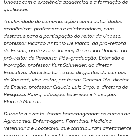
Unoesc com a excelência acadêmica e a formação de
Museu
qualidade.
Unoesc
A solenidade de comemoração reuniu autoridades
Store
acadêmicas, professores e colaboradores, com
destaque para a participação do reitor da Unoesc,
professor Ricardo Antonio De Marco, da pró-reitora
de Ensino, professora Jaciney Aparecida Danielli, do
Selecione
pró-reitor de Pesquisa, Pós-graduação, Extensão e
o idioma
Inovação, professor Kurt Schneider, do diretor
Executivo, Jarlei Sartori, e dos dirigentes do campus
de Xanxerê, vice-reitor, professor Genesio Téo, diretor
de Ensino, professor Claudio Luiz Orço, e diretora de
A+
Pesquisa, Pós-graduação, Extensão e Inovação,
A-
Marcieli Maccari.
Durante o evento, foram homenageados os cursos de
Agronomia, Enfermagem, Farmácia, Medicina
Veterinária e Zootecnia, que contribuíram diretamente
para o desempenho institucional ao alcançarem boas