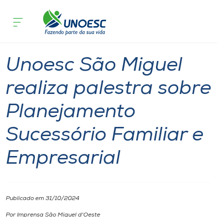
Página inicial
O que acontece
Unoesc São Miguel realiza palestra so
Cursos
Notícia
São Miguel do Oeste
Onde estamos
Unoesc São Miguel
Pesquisa
realiza palestra sobre
Planejamento
Atendimento ao Estudante
Sucessório Familiar e
Portal de Ensino
Empresarial
A
Unoesc
Publicado em 31/10/2024
Internacionalização
Por Imprensa São Miguel d'Oeste