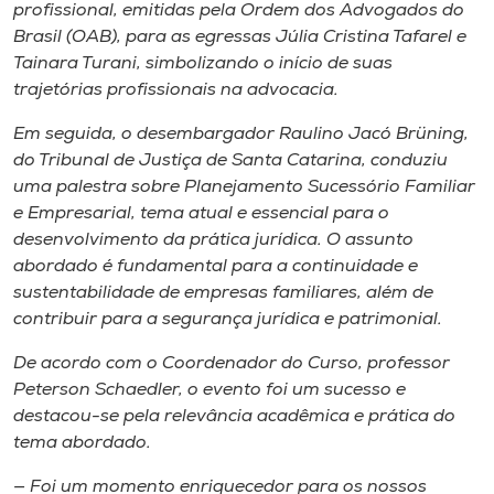
Museu
profissional, emitidas pela Ordem dos Advogados do
Brasil (OAB), para as egressas Júlia Cristina Tafarel e
Tainara Turani, simbolizando o início de suas
Unoesc
trajetórias profissionais na advocacia.
Store
Em seguida, o desembargador Raulino Jacó Brüning,
do Tribunal de Justiça de Santa Catarina, conduziu
uma palestra sobre Planejamento Sucessório Familiar
Selecione
e Empresarial, tema atual e essencial para o
o idioma
desenvolvimento da prática jurídica. O assunto
abordado é fundamental para a continuidade e
sustentabilidade de empresas familiares, além de
contribuir para a segurança jurídica e patrimonial.
A+
A-
De acordo com o Coordenador do Curso, professor
Peterson Schaedler, o evento foi um sucesso e
destacou-se pela relevância acadêmica e prática do
tema abordado.
— Foi um momento enriquecedor para os nossos