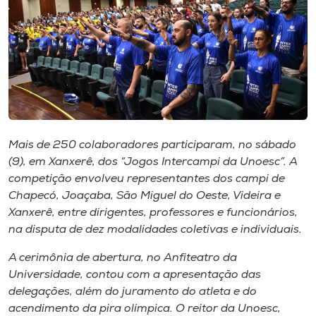
I.nova
Diplomados
Cultura
Mais de 250 colaboradores participaram, no sábado
CPA
(9), em Xanxerê, dos “Jogos Intercampi da Unoesc”. A
competição envolveu representantes dos campi de
Chapecó, Joaçaba, São Miguel do Oeste, Videira e
Biblioteca
Xanxerê, entre dirigentes, professores e funcionários,
na disputa de dez modalidades coletivas e individuais.
Editora
A cerimônia de abertura, no Anfiteatro da
Universidade, contou com a apresentação das
Rádio
delegações, além do juramento do atleta e do
acendimento da pira olímpica. O reitor da Unoesc,