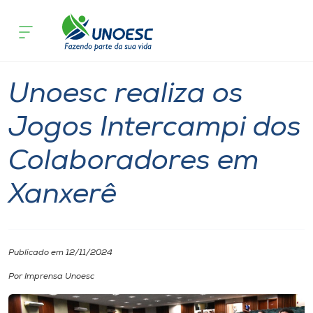
Página inicial
O que acontece
Unoesc realiza os Jogos Intercampi d
Cursos
Notícia
Esporte
Xanxerê
Onde estamos
Unoesc realiza os
Pesquisa
Jogos Intercampi dos
Colaboradores em
Atendimento ao Estudante
Xanxerê
Portal de Ensino
A
Publicado em 12/11/2024
Unoesc
Por Imprensa Unoesc
Internacionalização