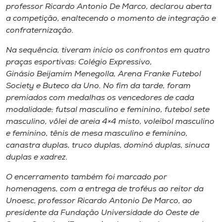
Museu
professor Ricardo Antonio De Marco, declarou aberta
a competição, enaltecendo o momento de integração e
confraternização.
Unoesc
Store
Na sequência, tiveram início os confrontos em quatro
praças esportivas: Colégio Expressivo,
Ginásio Beijamim Menegolla, Arena Franke Futebol
Society e Buteco da Uno. No fim da tarde, foram
Selecione
premiados com medalhas os vencedores de cada
o idioma
modalidade: futsal masculino e feminino, futebol sete
masculino, vôlei de areia 4×4 misto, voleibol masculino
e feminino, tênis de mesa masculino e feminino,
canastra duplas, truco duplas, dominó duplas, sinuca
A+
duplas e xadrez.
A-
O encerramento também foi marcado por
homenagens, com a entrega de troféus ao reitor da
Unoesc, professor Ricardo Antonio De Marco, ao
presidente da Fundação Universidade do Oeste de