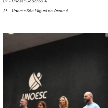
2º – Unoesc Joaçaba A
3º – Unoesc São Miguel do Oeste A