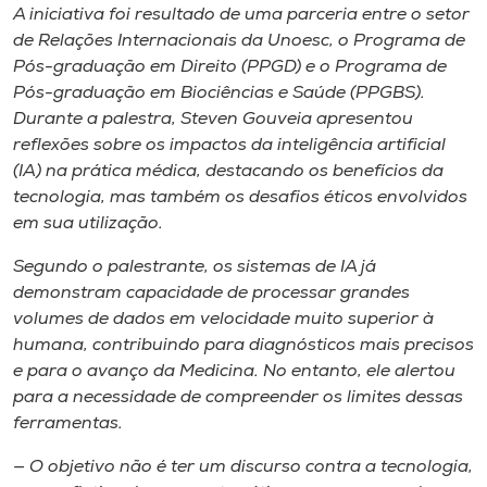
Museu
A iniciativa foi resultado de uma parceria entre o setor
de Relações Internacionais da Unoesc, o Programa de
Pós-graduação em Direito (PPGD) e o Programa de
Unoesc
Pós-graduação em Biociências e Saúde (PPGBS).
Store
Durante a palestra, Steven Gouveia apresentou
reflexões sobre os impactos da inteligência artificial
(IA) na prática médica, destacando os benefícios da
tecnologia, mas também os desafios éticos envolvidos
Selecione
em sua utilização.
o idioma
Segundo o palestrante, os sistemas de IA já
demonstram capacidade de processar grandes
volumes de dados em velocidade muito superior à
A+
humana, contribuindo para diagnósticos mais precisos
A-
e para o avanço da Medicina. No entanto, ele alertou
para a necessidade de compreender os limites dessas
ferramentas.
— O objetivo não é ter um discurso contra a tecnologia,