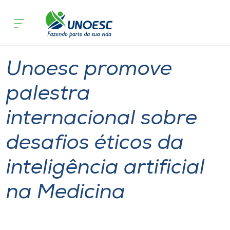
Página inicial
O que acontece
Unoesc promove palestra internacional 
Cursos
International
Palestra
Notícia
Joaçaba
Onde estamos
Unoesc promove
Pesquisa
palestra
internacional sobre
Atendimento ao Estudante
desafios éticos da
Portal de Ensino
inteligência artificial
A
na Medicina
Unoesc
Internacionalização