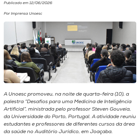
Publicado em 12/06/2026
I.nova
Por Imprensa Unoesc
Diplomados
Cultura
CPA
Biblioteca
A Unoesc promoveu, na noite de quarta-feira (10), a
palestra “Desafios para uma Medicina de Inteligência
Editora
Artificial”, ministrada pelo professor Steven Gouveia,
da Universidade do Porto, Portugal. A atividade reuniu
estudantes e professores de diferentes cursos da área
Rádio
da saúde no Auditório Jurídico, em Joaçaba.