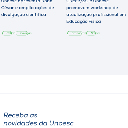
Unoesc apresenta Robô
CREF3/SC e Unoesc
César e amplia ações de
promovem workshop de
divulgação científica
atualização profissional em
Educação Física
Notícia
Inovação
Graduação
Notícia
Receba as
novidades da Unoesc