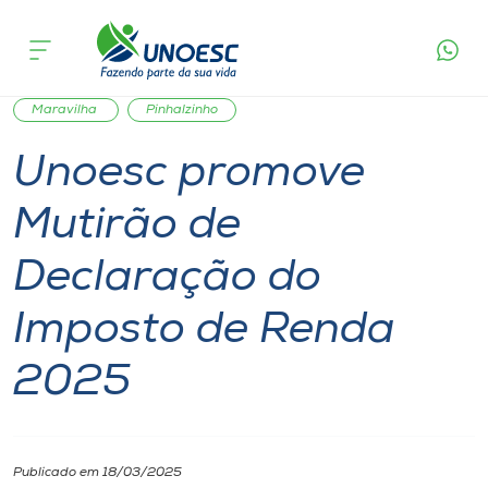
Página
O que
Unoesc promove Mutirão de Declaração do
inicial
acontece
Imposto de Renda 2025
Cursos
Notícia
Comunidade
São Miguel do Oeste
Onde estamos
Maravilha
Pinhalzinho
Unoesc promove
Pesquisa
Mutirão de
Atendimento ao Estudante
Declaração do
Portal de Ensino
Imposto de Renda
2025
A
Unoesc
Internacionalização
Publicado em 18/03/2025