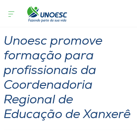
Página inicial
O que acontece
Unoesc promove formação para profis
Cursos
Notícia
Comunidade
Onde estamos
Unoesc promove
Pesquisa
formação para
profissionais da
Atendimento ao Estudante
Coordenadoria
Portal de Ensino
Regional de
A
Educação de Xanxerê
Unoesc
Internacionalização