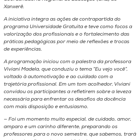
Museu
Xanxerê.
A iniciativa integra as ações de contrapartida do
Unoesc
programa Universidade Gratuita e teve como focos a
Store
valorização dos profissionais e o fortalecimento das
práticas pedagógicas por meio de reflexões e trocas
de experiências.
Selecione
A programação iniciou com a palestra da professora
o idioma
Viviani Madela, que conduziu o tema “Eu vejo você”,
voltado à automotivação e ao cuidado com a
trajetória profissional. Em um tom acolhedor, Viviani
convidou os participantes a refletirem sobre a leveza
A+
necessária para enfrentar os desafios da docência
A-
com mais disposição e entusiasmo.
— Foi um momento muito especial, de cuidado, amor,
amparo e um carinho diferente, preparando os
professores para o novo semestre, que sabemos, trará