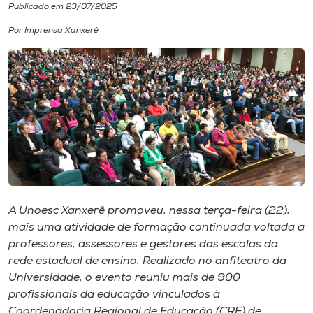
Publicado em 23/07/2025
I.nova
Por Imprensa Xanxerê
Diplomados
Cultura
CPA
Biblioteca
A Unoesc Xanxerê promoveu, nessa terça-feira (22),
mais uma atividade de formação continuada voltada a
Editora
professores, assessores e gestores das escolas da
rede estadual de ensino. Realizado no anfiteatro da
Universidade, o evento reuniu mais de 900
Rádio
profissionais da educação vinculados à
Coordenadoria Regional de Educação (CRE) de