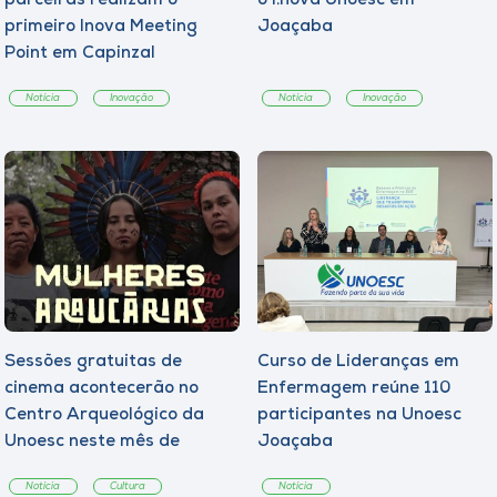
parceiras realizam o
o I.nova Unoesc em
primeiro Inova Meeting
Joaçaba
Point em Capinzal
Notícia
Inovação
Notícia
Inovação
Sessões gratuitas de
Curso de Lideranças em
cinema acontecerão no
Enfermagem reúne 110
Centro Arqueológico da
participantes na Unoesc
Unoesc neste mês de
Joaçaba
agosto
Notícia
Cultura
Notícia