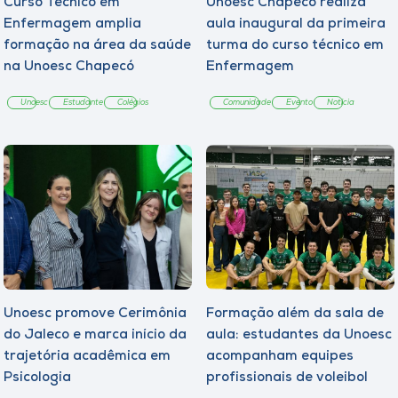
Curso Técnico em
Unoesc Chapecó realiza
Enfermagem amplia
aula inaugural da primeira
formação na área da saúde
turma do curso técnico em
na Unoesc Chapecó
Enfermagem
Unoesc
Estudante
Colégios
Comunidade
Evento
Notícia
Unoesc promove Cerimônia
Formação além da sala de
do Jaleco e marca início da
aula: estudantes da Unoesc
trajetória acadêmica em
acompanham equipes
Psicologia
profissionais de voleibol