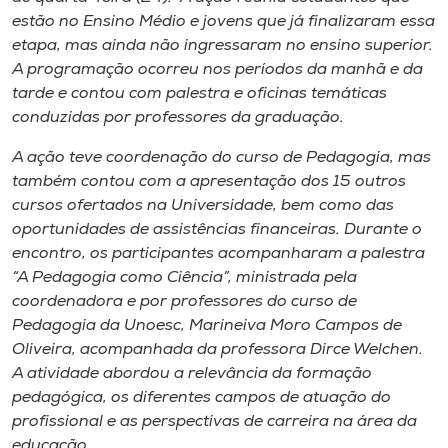
Museu
estão no Ensino Médio e jovens que já finalizaram essa
etapa, mas ainda não ingressaram no ensino superior.
Unoesc
A programação ocorreu nos períodos da manhã e da
tarde e contou com palestra e oficinas temáticas
Store
conduzidas por professores da graduação.
A ação teve coordenação do curso de Pedagogia, mas
também contou com a apresentação dos 15 outros
Selecione
cursos ofertados na Universidade, bem como das
o idioma
oportunidades de assistências financeiras. Durante o
encontro, os participantes acompanharam a palestra
“A Pedagogia como Ciência”, ministrada pela
A+
coordenadora e por professores do curso de
A-
Pedagogia da Unoesc, Marineiva Moro Campos de
Oliveira, acompanhada da professora Dirce Welchen.
A atividade abordou a relevância da formação
pedagógica, os diferentes campos de atuação do
profissional e as perspectivas de carreira na área da
educação.