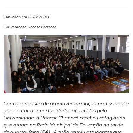
I.nova
Publicado em 25/06/2026
Por Imprensa Unoesc Chapecó
Diplomados
Cultura
CPA
Biblioteca
Editora
Com o propósito de promover formação profissional e
apresentar as oportunidades oferecidas pela
Universidade, a Unoesc Chapecó recebeu estagiários
Rádio
que atuam na Rede Municipal de Educação na tarde
de quarta-feira (24). A ação reuniu estudantes que