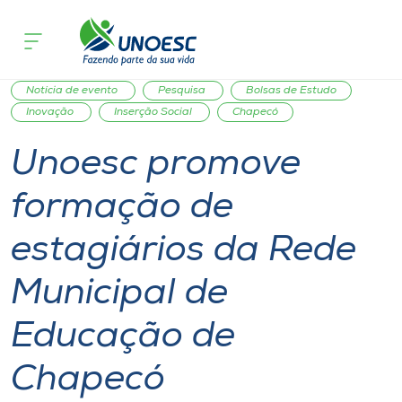
Página inicial
O que acontece
Unoesc promove formação de estagiár
Cursos
Aulas
Planejamento
Comunidade
Notícia
Onde estamos
Notícia de evento
Pesquisa
Bolsas de Estudo
Inovação
Inserção Social
Chapecó
Pesquisa
Unoesc promove
formação de
Atendimento ao Estudante
estagiários da Rede
Portal de Ensino
Municipal de
A
Educação de
Unoesc
Chapecó
Internacionalização