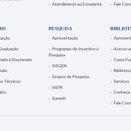
Atendimento ao Estudante
Fale Con
OS
PESQUISA
BIBLIO
uação
Apresentação
Apresen
Graduação
Programas de Incentivo à
Acesso a
Pesquisa
rado e Doutorado
Como Fu
SISGEN
nsão
Bibliotec
Grupos de Pesquisa
os Técnicos
Serviços
SIEPE
gios
Conheça 
Summit
Fale Con