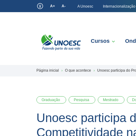
A+
A-
A Unoesc
Internacionalização
Cursos
Ond
Página inicial
O que acontece
Unoesc participa do P
Graduação
Pesquisa
Mestrado
D
Unoesc participa
Competitividade n