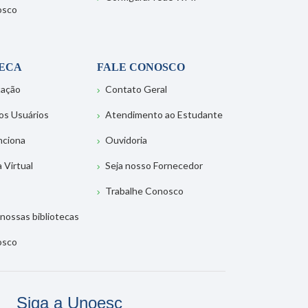
osco
TECA
FALE CONOSCO
tação
Contato Geral
os Usuários
Atendimento ao Estudante
nciona
Ouvidoria
a Virtual
Seja nosso Fornecedor
Trabalhe Conosco
nossas bibliotecas
osco
Siga a Unoesc