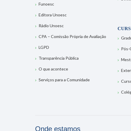
Funoesc
Editora Unoesc
Rádio Unoesc
CURS
CPA – Comissão Própria de Avaliação
Grad
LGPD
Pós-
Transparência Pública
Mest
O que acontece
Exte
Serviços para a Comunidade
Curs
Colé
Onde estamos