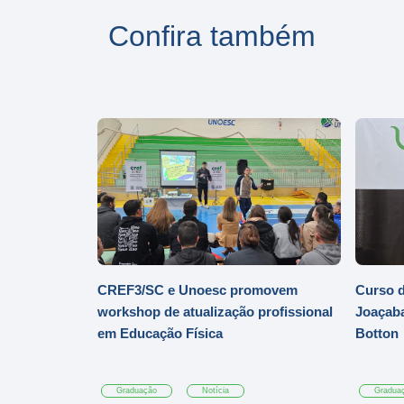
Confira também
CREF3/SC e Unoesc promovem
Curso d
workshop de atualização profissional
Joaçaba
em Educação Física
Botton
Graduação
Notícia
Gradua