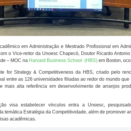
adêmico em Administração e Mestrado Profissional em Admin
com o Vice-reitor da Unoesc Chapecó, Doutor Ricardo Antonio 
dade – MOC na
Harvard Business School- (HBS)
em Boston, ocor
te for Strategy & Competitiveness da HBS, criado pelo reno
nal entre as 126 universidades filiadas ao redor do mundo que
ais alta referência em desenvolvimento de arranjos produ
ção visa estabelecer vínculos entra a Unoesc, pesquis
da temática Estratégia da Competitividade, além de promover an
isas acadêmicas.