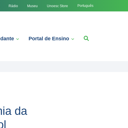
Português
Rádio
Museu
Unoesc Store
udante
Portal de Ensino
ia da
ol