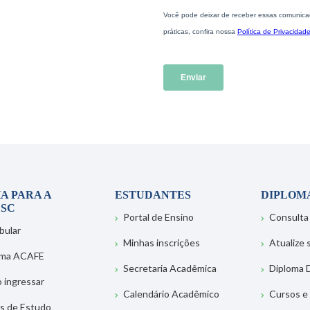
A PARA A
ESTUDANTES
DIPLOM
SC
Portal de Ensino
Consulta
bular
Minhas inscrições
Atualize
ema ACAFE
Secretaria Acadêmica
Diploma D
 ingressar
Calendário Acadêmico
Cursos e
s de Estudo