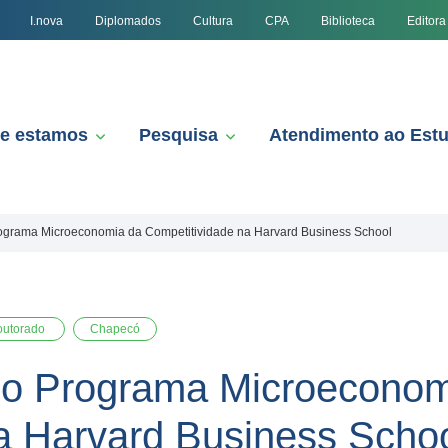
I.nova
Diplomados
Cultura
CPA
Biblioteca
Editora
e estamos
Pesquisa
Atendimento ao Est
rograma Microeconomia da Competitividade na Harvard Business School
outorado
Chapecó
 do Programa Microeconom
a Harvard Business Scho