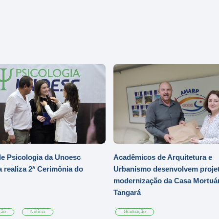
e Psicologia da Unoesc
Acadêmicos de Arquitetura e
 realiza 2ª Cerimônia do
Urbanismo desenvolvem projet
modernização da Casa Mortuár
Tangará
ção
Notícia
Graduação