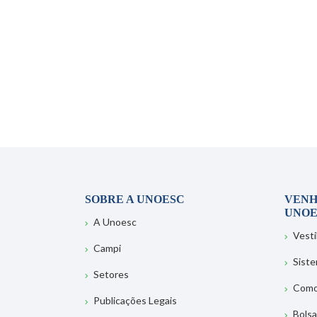
SOBRE A UNOESC
VENH
UNOE
A Unoesc
Vesti
Campi
Sist
Setores
Como
Publicações Legais
Bolsa