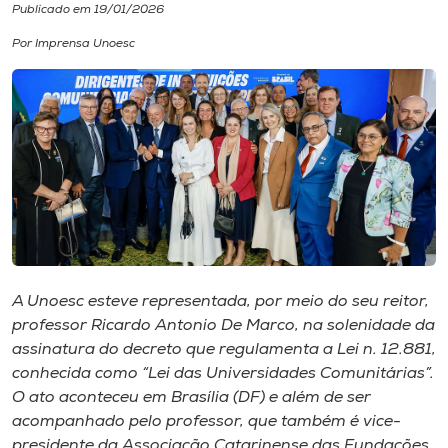
Publicado em 19/01/2026
I.nova
Por Imprensa Unoesc
Diplomados
Cultura
CPA
Biblioteca
A Unoesc esteve representada, por meio do seu reitor,
professor Ricardo Antonio De Marco, na solenidade da
Editora
assinatura do decreto que regulamenta a Lei n. 12.881,
conhecida como “Lei das Universidades Comunitárias”.
O ato aconteceu em Brasília (DF) e além de ser
Rádio
acompanhado pelo professor, que também é vice-
presidente da Associação Catarinense das Fundações