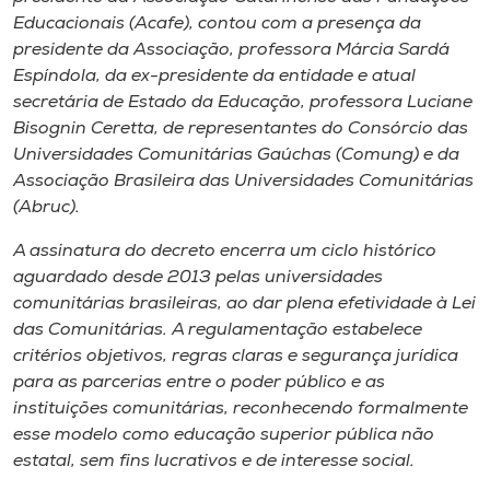
Museu
Educacionais (Acafe), contou com a presença da
presidente da Associação, professora Márcia Sardá
Unoesc
Espíndola, da ex-presidente da entidade e atual
secretária de Estado da Educação, professora Luciane
Store
Bisognin Ceretta, de representantes do Consórcio das
Universidades Comunitárias Gaúchas (Comung) e da
Associação Brasileira das Universidades Comunitárias
(Abruc).
Selecione
o idioma
A assinatura do decreto encerra um ciclo histórico
aguardado desde 2013 pelas universidades
comunitárias brasileiras, ao dar plena efetividade à Lei
A+
das Comunitárias. A regulamentação estabelece
A-
critérios objetivos, regras claras e segurança jurídica
para as parcerias entre o poder público e as
instituições comunitárias, reconhecendo formalmente
esse modelo como educação superior pública não
estatal, sem fins lucrativos e de interesse social.