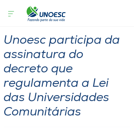
Página inicial
O que acontece
Unoesc participa da assinatura do de
Cursos
Reitoria
Notícia
Onde estamos
Unoesc participa da
Pesquisa
assinatura do
decreto que
Atendimento ao Estudante
regulamenta a Lei
Portal de Ensino
das Universidades
A
Comunitárias
Unoesc
Internacionalização