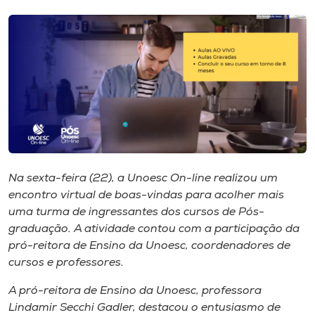
I.nova
Diplomados
Cultura
CPA
Na sexta-feira (22), a Unoesc On-line realizou um
encontro virtual de boas-vindas para acolher mais
Biblioteca
uma turma de ingressantes dos cursos de Pós-
graduação. A atividade contou com a participação da
Editora
pró-reitora de Ensino da Unoesc, coordenadores de
cursos e professores.
Rádio
A pró-reitora de Ensino da Unoesc, professora
Lindamir Secchi Gadler, destacou o entusiasmo de