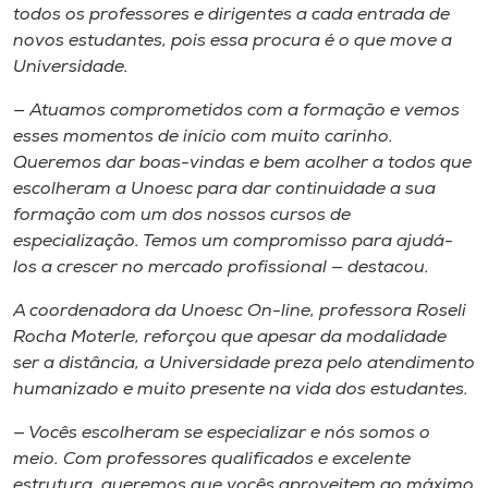
Museu
todos os professores e dirigentes a cada entrada de
novos estudantes, pois essa procura é o que move a
Universidade.
Unoesc
Store
— Atuamos comprometidos com a formação e vemos
esses momentos de início com muito carinho.
Queremos dar boas-vindas e bem acolher a todos que
escolheram a Unoesc para dar continuidade a sua
Selecione
formação com um dos nossos cursos de
o idioma
especialização. Temos um compromisso para ajudá-
los a crescer no mercado profissional — destacou.
A coordenadora da Unoesc On-line, professora Roseli
A+
Rocha Moterle, reforçou que apesar da modalidade
A-
ser a distância, a Universidade preza pelo atendimento
humanizado e muito presente na vida dos estudantes.
— Vocês escolheram se especializar e nós somos o
meio. Com professores qualificados e excelente
estrutura, queremos que vocês aproveitem ao máximo