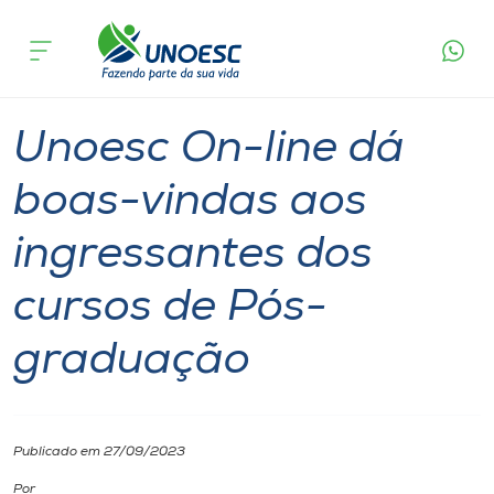
Página
O que
Unoesc On-line dá boas-vindas aos
inicial
acontece
ingressantes dos cursos de Pós-graduação
Cursos
Notícia
Especialização
Onde estamos
Unoesc On-line dá
Pesquisa
boas-vindas aos
ingressantes dos
Atendimento ao Estudante
cursos de Pós-
Portal de Ensino
graduação
A
Unoesc
Publicado em 27/09/2023
Internacionalização
Por