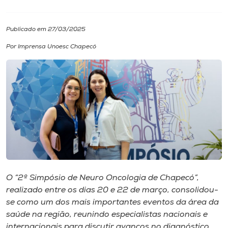
I.nova
Publicado em 27/03/2025
Por Imprensa Unoesc Chapecó
Diplomados
Cultura
CPA
Biblioteca
Editora
O “2º Simpósio de Neuro Oncologia de Chapecó”,
realizado entre os dias 20 e 22 de março, consolidou-
se como um dos mais importantes eventos da área da
Rádio
saúde na região, reunindo especialistas nacionais e
internacionais para discutir avanços no diagnóstico,