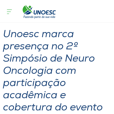
Página inicial
O que acontece
Unoesc marca presença no 2º Simpósi
Cursos
Notícia
Chapecó
Onde estamos
Unoesc marca
Pesquisa
presença no 2º
Simpósio de Neuro
Atendimento ao Estudante
Oncologia com
Portal de Ensino
participação
A
acadêmica e
Unoesc
cobertura do evento
Internacionalização