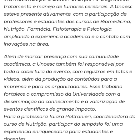
Museu
tratamento e manejo de tumores cerebrais. A Unoesc
esteve presente ativamente, com a participação de
Unoesc
professores e estudantes dos cursos de Biomedicina,
Nutrição, Farmácia, Fisioterapia e Psicologia,
Store
ampliando a experiência acadêmica e o contato com
inovações na área.
Além de marcar presença com sua comunidade
Selecione
acadêmica, a Unoesc também foi responsável por
o idioma
toda a cobertura do evento, com registros em fotos e
vídeos, além da produção de conteúdos para a
imprensa e para os organizadores. Esse trabalho
A+
fortalece o compromisso da Universidade com a
A-
disseminação do conhecimento e a valorização de
eventos científicos de grande impacto.
Para a professora Taiara Poltronieri, coordenadora do
curso de Nutrição, participar do simpósio foi uma
experiência enriquecedora para estudantes e
docentes.