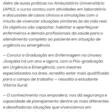
Museu
Além de aulas práticas no Ambulatório Universitário
(AMU), o curso contou com atividades em laboratório
e discussões de casos clínicos e simulações com o
Unoesc
intuito de vivenciar situações similares às da vida real.
Store
Os objetivos são capacitar, habilitar e aperfeiçoar
enfermeiros e demais profissionais da saúde para o
atendimento completo ao paciente em situação de
urgência ou emergência.
Selecione
o idioma
— Concluí a Graduação em Enfermagem na Unoesc
Joaçaba há um ano e agora, com a Pós-graduação
em Urgência e Emergência, com mestres
especializados na área, acredito estar mais qualificada
A+
para o campo de trabalho — ressalta a estudante
A-
Vitória Surdi.
— O conhecimento nos empodera, nos dá segurança e
capacidade de planejamento dentre as mais diferentes
e desafiadoras situações que vivenciamos em