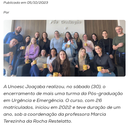
Publicado em 05/10/2023
I.nova
Por
Diplomados
Cultura
CPA
Biblioteca
A Unoesc Joaçaba realizou, no sábado (30), o
encerramento de mais uma turma da Pós-graduação
Editora
em Urgência e Emergência. O curso, com 26
matriculados, iniciou em 2022 e teve duração de um
ano, sob a coordenação da professora Marcia
Rádio
Terezinha da Rocha Restelatto.