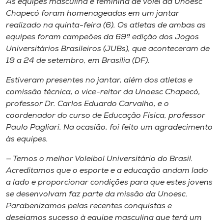
As equipes masculina e feminina de vôlei da Unoesc
Museu
Chapecó foram homenageadas em um jantar
realizado na quinta-feira (6). Os atletas de ambas as
Unoesc
equipes foram campeões da 69ª edição dos Jogos
Store
Universitários Brasileiros (JUBs), que aconteceram de
19 a 24 de setembro, em Brasília (DF).
Estiveram presentes no jantar, além dos atletas e
comissão técnica, o vice-reitor da Unoesc Chapecó,
Selecione
o idioma
professor Dr. Carlos Eduardo Carvalho, e o
coordenador do curso de Educação Física, professor
Paulo Pagliari. Na ocasião, foi feito um agradecimento
às equipes.
A+
A-
— Temos o melhor Voleibol Universitário do Brasil.
Acreditamos que o esporte e a educação andam lado
a lado e proporcionar condições para que estes jovens
se desenvolvam faz parte da missão da Unoesc.
Parabenizamos pelas recentes conquistas e
desejamos sucesso à equipe masculina que terá um