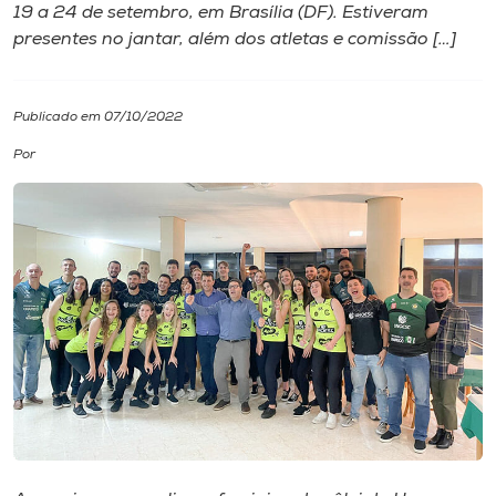
19 a 24 de setembro, em Brasília (DF). Estiveram
presentes no jantar, além dos atletas e comissão […]
I.nova
Diplomados
Publicado em 07/10/2022
Por
Cultura
CPA
Biblioteca
Editora
Rádio