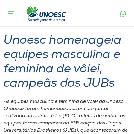
Página
O que
Unoesc homenageia equipes masculina e
inicial
acontece
feminina de vôlei, campeãs dos JUBs
Cursos
Graduação
Esporte
Chapecó
Onde estamos
Unoesc homenageia
Pesquisa
equipes masculina e
feminina de vôlei,
Atendimento ao Estudante
campeãs dos JUBs
Portal de Ensino
As equipes masculina e feminina de vôlei da Unoesc
A
Chapecó foram homenageadas em um jantar
Unoesc
realizado na quinta-feira (6). Os atletas de ambas as
equipes foram campeões da 69ª edição dos Jogos
Internacionalização
Universitários Brasileiros (JUBs), que aconteceram de