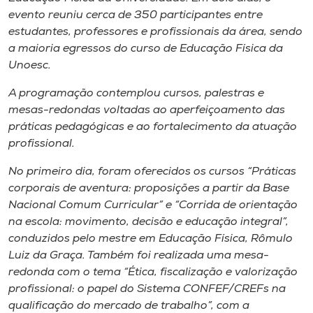
Museu
evento reuniu cerca de 350 participantes entre
estudantes, professores e profissionais da área, sendo
Unoesc
a maioria egressos do curso de Educação Física da
Unoesc.
Store
A programação contemplou cursos, palestras e
mesas-redondas voltadas ao aperfeiçoamento das
práticas pedagógicas e ao fortalecimento da atuação
Selecione
profissional.
o idioma
No primeiro dia, foram oferecidos os cursos “Práticas
corporais de aventura: proposições a partir da Base
Nacional Comum Curricular” e “Corrida de orientação
A+
na escola: movimento, decisão e educação integral”,
A-
conduzidos pelo mestre em Educação Física, Rômulo
Luiz da Graça. Também foi realizada uma mesa-
redonda com o tema “Ética, fiscalização e valorização
profissional: o papel do Sistema CONFEF/CREFs na
qualificação do mercado de trabalho”, com a