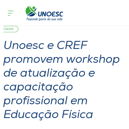
Página inicial
O que acontece
Unoesc e CREF promovem workshop de 
Cursos
Notícia
Notícia de evento
Esporte
São Miguel do
Onde estamos
Oeste
Unoesc e CREF
Pesquisa
promovem workshop
Atendimento ao Estudante
de atualização e
Portal de Ensino
capacitação
profissional em
A
Unoesc
Educação Física
Internacionalização