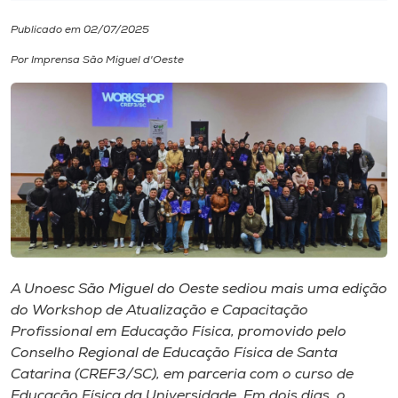
Publicado em 02/07/2025
I.nova
Por Imprensa São Miguel d'Oeste
Diplomados
Cultura
CPA
Biblioteca
A Unoesc São Miguel do Oeste sediou mais uma edição
Editora
do
Workshop
de Atualização e Capacitação
Profissional em Educação Física, promovido pelo
Conselho Regional de Educação Física de Santa
Rádio
Catarina (CREF3/SC), em parceria com o curso de
Educação Física da Universidade. Em dois dias, o