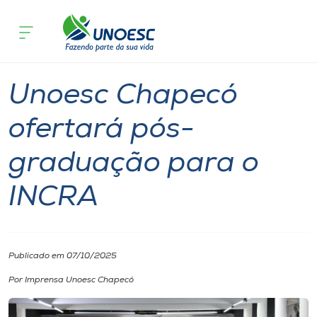
Página inicial
O que acontece
Unoesc Chapecó ofertará pós-gradua
Cursos
Palestra
Inovação
Unoesc
Chapecó
Onde estamos
Unoesc Chapecó
Pesquisa
ofertará pós-
graduação para o
Atendimento ao Estudante
INCRA
Portal de Ensino
A
Publicado em 07/10/2025
Unoesc
Por Imprensa Unoesc Chapecó
Internacionalização