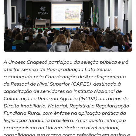
I.nova
Diplomados
Cultura
A Unoesc Chapecó participou da seleção pública e irá
CPA
ofertar serviço de Pós-graduação Lato Sensu,
reconhecido pela Coordenação de Aperfeiçoamento
de Pessoal de Nível Superior (CAPES), destinado à
Biblioteca
capacitação de servidores do Instituto Nacional de
Colonização e Reforma Agrária (INCRA) nas áreas de
Editora
Direito Imobiliário, Notarial, Registral e Regularização
Fundiária Rural, com ênfase na aplicação prática da
legislação fundiária brasileira. A conquista reforça o
Rádio
protagonismo da Universidade em nível nacional,
consolidando sua marca como referência em ensino e