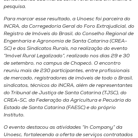
Museu
pesquisa.
Para marcar esse resultado, a Unoesc foi parceira do
Unoesc
INCRA, da Corregedoria Geral do Foro Extrajudicial, do
Store
Registro de Imóveis do Brasil, do Conselho Regional de
Engenharia e Agronomia de Santa Catarina (CREA-
SC) e dos Sindicatos Rurais, na realização do evento
“Imóvel Rural Legalizado”, realizado nos dias 29 e 30
Selecione
de setembro, no campus de Chapecó. O encontro
o idioma
reuniu mais de 230 participantes, entre profissionais
de mercado, registradores de imóveis de todo o Brasil,
sindicatos, técnicos do INCRA, além de representantes
A+
do Tribunal de Justiça de Santa Catarina (TJSC), do
A-
CREA-SC, da Federação da Agricultura e Pecuária do
Estado de Santa Catarina (FAESC) e do próprio
Instituto.
O evento destacou as atividades “In Company” da
Unoesc, fortalecendo a oferta de serviços contratados