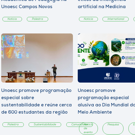
Unoesc Campos Novos
artificial na Medicina
Notícia
Palestra
Notícia
International
Unoesc promove programação
Unoesc promove
especial sobre
programação especial
sustentabilidade e reúne cerca
alusiva ao Dia Mundial d
de 600 estudantes da região
Meio Ambiente
Palestra
Sustentabilidade
Comunidade
Notícia
Pesquisa
E
de
evento