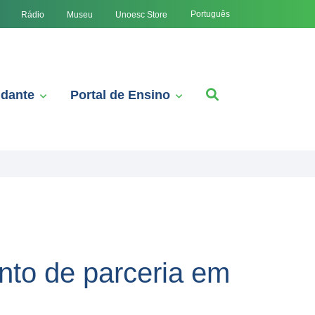
Português
Rádio
Museu
Unoesc Store
udante
Portal de Ensino
to de parceria em