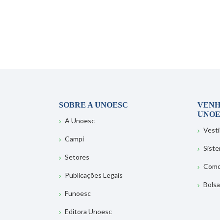
SOBRE A UNOESC
VENH
UNOE
A Unoesc
Vesti
Campi
Sist
Setores
Como
Publicações Legais
Bolsa
Funoesc
Editora Unoesc