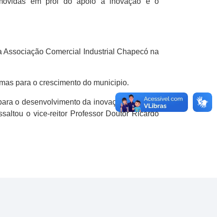
romovidas em prol do apoio à inovação e o
a Associação Comercial Industrial Chapecó na
emas para o crescimento do municipio.
para o desenvolvimento da inovação na nossa
altou o vice-reitor Professor Doutor Ricardo