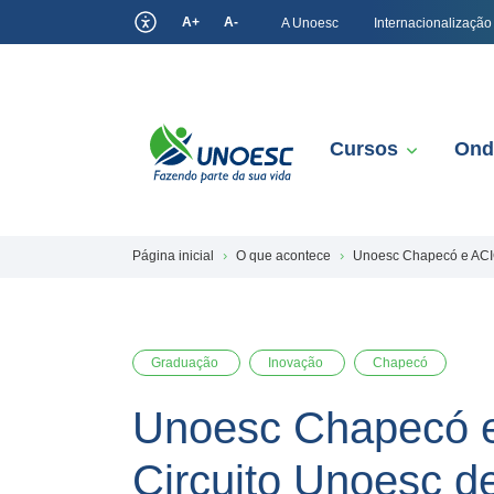
A+
A-
A Unoesc
Internacionalização
Cursos
Ond
Página inicial
O que acontece
Unoesc Chapecó e ACIC
Graduação
Inovação
Chapecó
Unoesc Chapecó e
Circuito Unoesc d