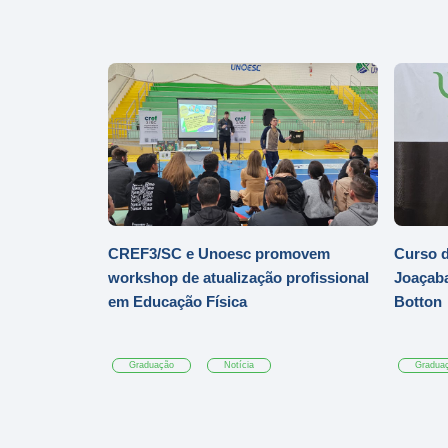
CREF3/SC e Unoesc promovem
Curso d
workshop de atualização profissional
Joaçaba
em Educação Física
Botton
Graduação
Notícia
Gradua