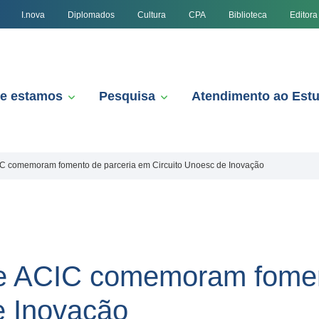
I.nova
Diplomados
Cultura
CPA
Biblioteca
Editora
e estamos
Pesquisa
Atendimento ao Est
 comemoram fomento de parceria em Circuito Unoesc de Inovação
 ACIC comemoram fomen
e Inovação