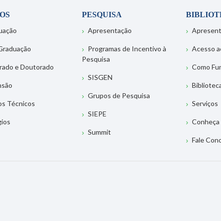
OS
PESQUISA
BIBLIO
uação
Apresentação
Apresen
Graduação
Programas de Incentivo à
Acesso a
Pesquisa
rado e Doutorado
Como Fu
SISGEN
nsão
Bibliotec
Grupos de Pesquisa
os Técnicos
Serviços
SIEPE
gios
Conheça 
Summit
Fale Con