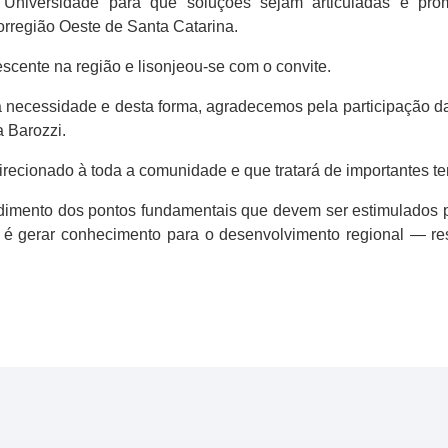
a Universidade para que soluções sejam articuladas e p
rregião Oeste de Santa Catarina.
scente na região e lisonjeou-se com o convite.
 necessidade e desta forma, agradecemos pela participação d
a Barozzi.
recionado à toda a comunidade e que tratará de importantes t
ndimento dos pontos fundamentais que devem ser estimulados 
o é gerar conhecimento para o desenvolvimento regional — ress