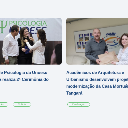
e Psicologia da Unoesc
Acadêmicos de Arquitetura e
 realiza 2ª Cerimônia do
Urbanismo desenvolvem projet
modernização da Casa Mortuár
Tangará
ção
Notícia
Graduação