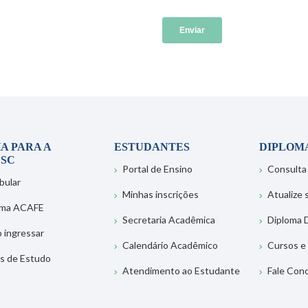
A PARA A
ESTUDANTES
DIPLOM
SC
Portal de Ensino
Consulta
bular
Minhas inscrições
Atualize
ema ACAFE
Secretaria Acadêmica
Diploma D
 ingressar
Calendário Acadêmico
Cursos e
s de Estudo
Atendimento ao Estudante
Fale Con