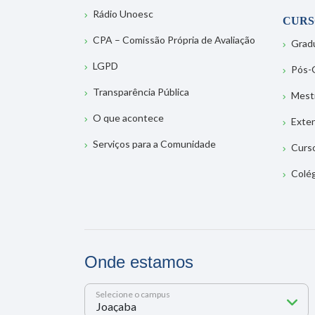
Rádio Unoesc
CURS
CPA – Comissão Própria de Avaliação
Grad
LGPD
Pós-
Transparência Pública
Mest
O que acontece
Exte
Serviços para a Comunidade
Curs
Colé
Onde estamos
Selecione o campus