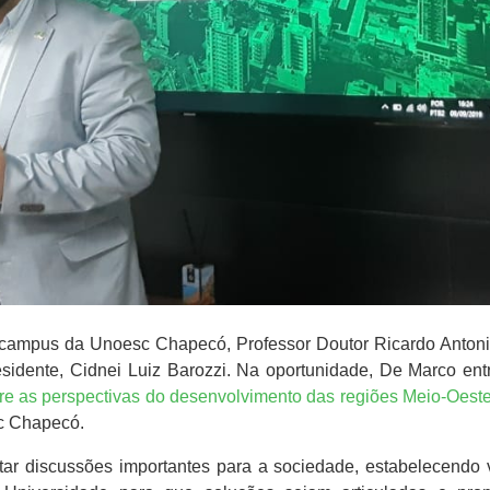
 de campus da Unoesc Chapecó, Professor Doutor Ricardo Anto
esidente, Cidnei Luiz Barozzi. Na oportunidade, De Marco entr
re as perspectivas do desenvolvimento das regiões Meio-Oest
sc Chapecó.
ar discussões importantes para a sociedade, estabelecendo