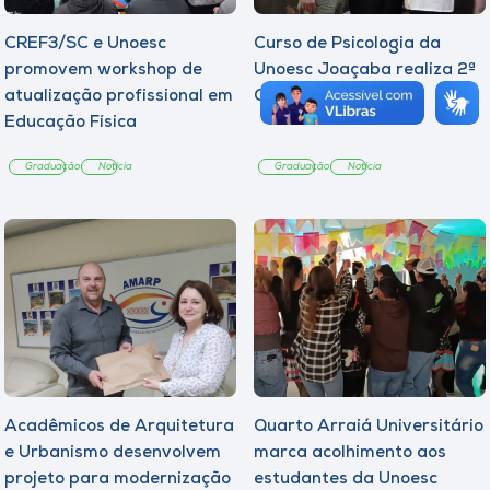
CREF3/SC e Unoesc
Curso de Psicologia da
promovem workshop de
Unoesc Joaçaba realiza 2ª
atualização profissional em
Cerimônia do Botton
Educação Física
Graduação
Notícia
Graduação
Notícia
Acadêmicos de Arquitetura
Quarto Arraiá Universitário
e Urbanismo desenvolvem
marca acolhimento aos
projeto para modernização
estudantes da Unoesc