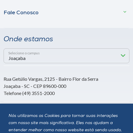
Fale Conosco
Onde estamos
Selecione o campus
Rua Getúlio Vargas, 2125 - Bairro Flor da Serra
Joaçaba - SC - CEP 89600-000
Telefone (49) 3551-2000
Siga a Unoesc
Nós utilizamos os Cookies para tornar suas interações
com nosso site mais significativa. Eles nos ajudam a
entender melhor como nosso website está sendo usado,