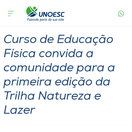
Página
O que
Curso de Educação Física convida a comunidade
inicial
acontece
para a primeira edição da Trilha Natureza e
Cursos
Lazer
Graduação
Joaçaba
Onde estamos
Curso de Educação
Pesquisa
Física convida a
comunidade para a
Atendimento ao Estudante
primeira edição da
Portal de Ensino
Trilha Natureza e
A
Lazer
Unoesc
Internacionalização