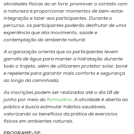
Museu
atividades físicas ao ar livre, promover o contato com
a natureza e proporcionar momentos de bem-estar,
integração e lazer aos participantes. Durante o
Unoesc
percurso, os participantes poderão desfrutar de uma
Store
experiência que alia movimento, saúde e
contemplação do ambiente natural.
A organização orienta que os participantes levem
Selecione
garrafa de água para manter a hidratação durante
o idioma
todo o trajeto, além de utilizarem protetor solar, boné
e repelente para garantir mais conforto e segurança
ao longo da caminhada.
A+
As inscrições podem ser realizadas até o dia 18 de
A-
junho por meio do
formulário
. A atividade é aberta ao
público e busca estimular hábitos saudáveis,
valorizando os benefícios da prática de exercícios
físicos em ambientes naturais.
PROGRAME-SE: