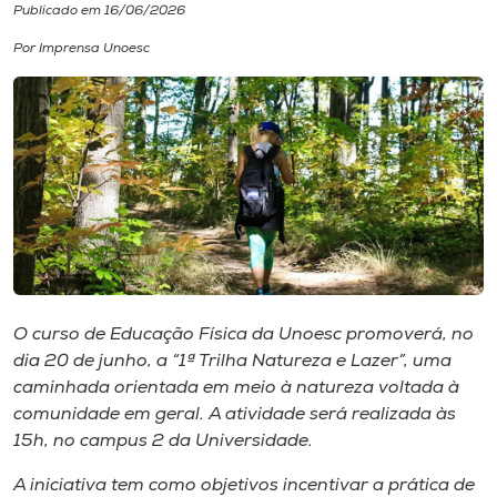
Publicado em 16/06/2026
I.nova
Por Imprensa Unoesc
Diplomados
Cultura
CPA
Biblioteca
O curso de Educação Física da Unoesc promoverá, no
dia 20 de junho, a “1ª Trilha Natureza e Lazer”, uma
Editora
caminhada orientada em meio à natureza voltada à
comunidade em geral. A atividade será realizada às
15h, no campus 2 da Universidade.
Rádio
A iniciativa tem como objetivos incentivar a prática de