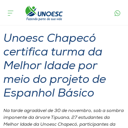
Página
O que
Unoesc Chapecó certifica turma da Melhor Idade
inicial
acontece
por meio do projeto de Espanhol Básico
Cursos
Graduação
Extensão
Chapecó
Onde estamos
Unoesc Chapecó
Pesquisa
certifica turma da
Melhor Idade por
Atendimento ao Estudante
meio do projeto de
Portal de Ensino
Espanhol Básico
A
Unoesc
Na tarde agradável de 30 de novembro, sob a sombra
imponente da árvore Tipuana, 27 estudantes da
Internacionalização
Melhor Idade da Unoesc Chapecó, participantes da