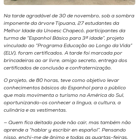
Museu
Na tarde agradável de 30 de novembro, sob a sombra
Unoesc
imponente da árvore Tipuana, 27 estudantes da
Store
Melhor Idade da Unoesc Chapecó, participantes da
turma de “Espanhol Básico para 3ª idade”, projeto
vinculado ao “Programa Educação ao Longo da Vida”
(ELV), foram certificados. A tarde foi marcada por
Selecione
brincadeiras ao ar livre, amigo secreto, entrega dos
o idioma
certificados de conclusão e confraternização.
O projeto, de 80 horas, teve como objetivo levar
conhecimentos básicos do Espanhol para o público
A+
que mais movimenta o turismo na América do Sul,
A-
oportunizando-os conhecer a língua, a cultura, a
culinária e as vestimentas.
— Quem fica deitado pode não cair, mas também não
aprende a “hablar y escribir en español”. Pensando
nisso, enchi-me de ânimo e todas as quartas-feiras,