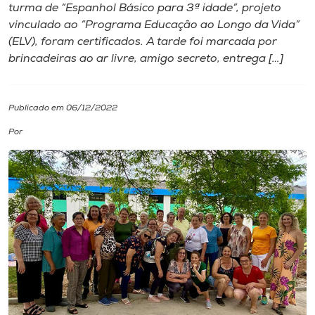
turma de “Espanhol Básico para 3ª idade”, projeto
vinculado ao “Programa Educação ao Longo da Vida”
I.nova
(ELV), foram certificados. A tarde foi marcada por
brincadeiras ao ar livre, amigo secreto, entrega […]
Diplomados
Publicado em 06/12/2022
Cultura
Por
CPA
Biblioteca
Editora
Rádio