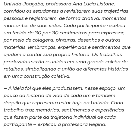
Museu
Univida Joaçaba, professora Ana Lúcia Listone,
convidou os estudantes a revisitarem suas trajetórias
pessoais e registrarem, de forma criativa, momentos
Unoesc
marcantes de suas vidas. Cada participante recebeu
Store
um tecido de 30 por 30 centímetros para expressar,
por meio de colagens, pinturas, desenhos e outros
materiais, lembranças, experiências e sentimentos que
ajudam a contar sua própria história. Os trabalhos
Selecione
produzidos serão reunidos em uma grande colcha de
o idioma
retalhos, simbolizando a união de diferentes histórias
em uma construção coletiva.
— A ideia foi que eles produzissem, nesse espaço, um
A+
pouco da história de vida de cada um e também
A-
daquilo que representa estar hoje na Univida. Cada
trabalho traz memórias, sentimentos e experiências
que fazem parte da trajetória individual de cada
participante — explicou a professora Regina.