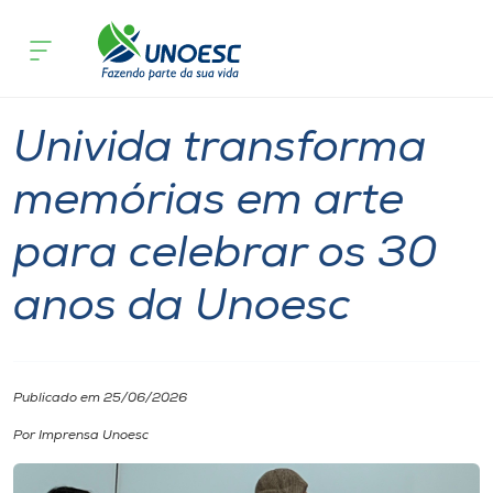
Página inicial
O que acontece
Univida transforma memórias em arte
Cursos
Notícia
Extensão
Joaçaba
Onde estamos
Univida transforma
Pesquisa
memórias em arte
para celebrar os 30
Atendimento ao Estudante
anos da Unoesc
Portal de Ensino
A
Publicado em 25/06/2026
Unoesc
Por Imprensa Unoesc
Internacionalização