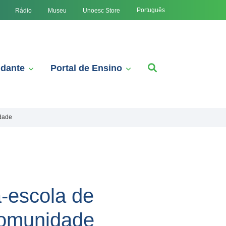
Português
Rádio
Museu
Unoesc Store
udante
Portal de Ensino
idade
-escola de
 comunidade