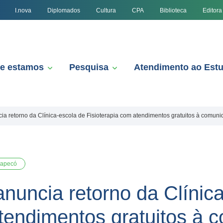
I.nova
Diplomados
Cultura
CPA
Biblioteca
Editora
e estamos
Pesquisa
Atendimento ao Est
 retorno da Clínica-escola de Fisioterapia com atendimentos gratuitos à comun
apecó
uncia retorno da Clínica
atendimentos gratuitos à