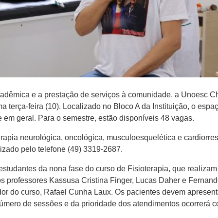
adêmica e a prestação de serviços à comunidade, a Unoesc C
ma terça-feira (10). Localizado no Bloco A da Instituição, o es
e em geral. Para o semestre, estão disponíveis 48 vagas.
apia neurológica, oncológica, musculoesquelética e cardiorresp
zado pelo telefone (49) 3319-2687.
 estudantes da nona fase do curso de Fisioterapia, que realizam
professores Kassusa Cristina Finger, Lucas Daher e Fernando
dor do curso, Rafael Cunha Laux. Os pacientes devem aprese
 número de sessões e da prioridade dos atendimentos ocorrerá 