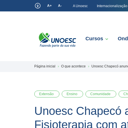
A+
A-
A Unoesc
Internacionalização
Cursos
Ond
Página inicial
O que acontece
Unoesc Chapecó anuncia
Extensão
Ensino
Comunidade
Ch
Unoesc Chapecó an
Fisioterapia com 