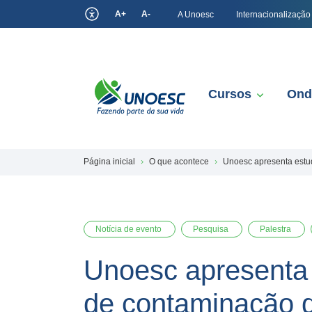
A+
A-
A Unoesc
Internacionalização
Cursos
Ond
Página inicial
O que acontece
Unoesc apresenta estu
Notícia de evento
Pesquisa
Palestra
Unoesc apresenta 
de contaminação 