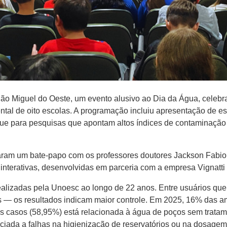
m São Miguel do Oeste, um evento alusivo ao Dia da Água, cele
ntal de oito escolas. A programação incluiu apresentação de e
que para pesquisas que apontam altos índices de contaminaç
aram um bate-papo com os professores doutores Jackson Fabio P
 interativas, desenvolvidas em parceria com a empresa Vignatti
ealizadas pela Unoesc ao longo de 22 anos. Entre usuários q
as — os resultados indicam maior controle. Em 2025, 16% das 
s casos (58,95%) está relacionada à água de poços sem tratam
ada a falhas na higienização de reservatórios ou na dosagem 