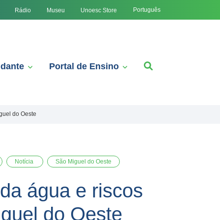
Português
Rádio
Museu
Unoesc Store
udante
Portal de Ensino
guel do Oeste
Notícia
São Miguel do Oeste
da água e riscos
guel do Oeste