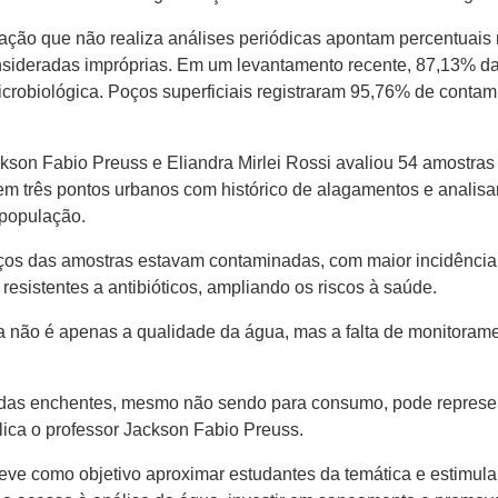
lação que não realiza análises periódicas apontam percentuai
nsideradas impróprias. Em um levantamento recente, 87,13% d
crobiológica. Poços superficiais registraram 95,76% de conta
ckson Fabio Preuss e Eliandra Mirlei Rossi avaliou 54 amostr
 em três pontos urbanos com histórico de alagamentos e analis
 população.
rços das amostras estavam contaminadas, com maior incidência
resistentes a antibióticos, ampliando os riscos à saúde.
 não é apenas a qualidade da água, mas a falta de monitorame
as enchentes, mesmo não sendo para consumo, pode representa
lica o professor Jackson Fabio Preuss.
eve como objetivo aproximar estudantes da temática e estimular