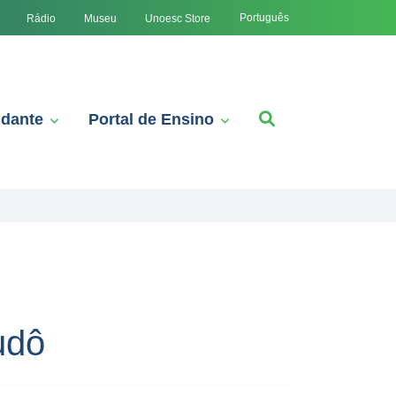
Português
Rádio
Museu
Unoesc Store
udante
Portal de Ensino
udô