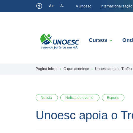
A+
A-
A Unoesc
Internacionalização
Cursos
Ond
Página inicial
O que acontece
Unoesc apoia o Troféu 
Notícia
Notícia de evento
Esporte
Unoesc apoia o Tr