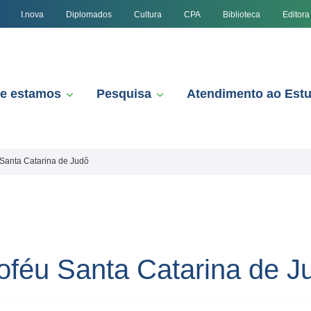
I.nova
Diplomados
Cultura
CPA
Biblioteca
Editora
e estamos
Pesquisa
Atendimento ao Est
Santa Catarina de Judô
oféu Santa Catarina de J