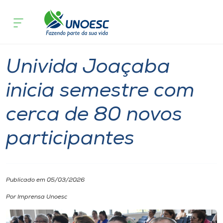
Página inicial
O que acontece
Univida Joaçaba inicia semestre com 
Cursos
Notícia
Extensão
Onde estamos
Univida Joaçaba
Pesquisa
inicia semestre com
cerca de 80 novos
Atendimento ao Estudante
participantes
Portal de Ensino
A
Publicado em 05/03/2026
Unoesc
Por Imprensa Unoesc
Internacionalização