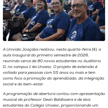
I.nova
Diplomados
Cultura
A Univida Joaçaba realizou, nesta quarta-feira (4), a
CPA
aula inaugural do primeiro semestre de 2026,
reunindo cerca de 80 novos estudantes no Auditório
D, no campus 1 da Unoesc. O projeto de extensão é
Biblioteca
voltado para pessoas com 55 anos ou mais e tem
como foco a promoção do aprendizado, da integração
Editora
social e do bem-estar.
A programação de abertura contou com apresentação
Rádio
musical do professor Gean Baldissera e de dois
estudantes do Colégio Unoesc, proporcionando um