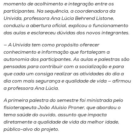
Museu
momento de acolhimento e integração entre os
participantes. Na sequência, a coordenadora da
Univida, professora Ana Lúcia Behrend Listone,
Unoesc
conduziu a abertura oficial, explicou o funcionamento
Store
das aulas e esclareceu dúvidas dos novos integrantes.
— A Univida tem como propósito oferecer
conhecimento e informação que fortaleçam a
Selecione
autonomia dos participantes. As aulas e palestras são
o idioma
pensadas para contribuir com a socialização e para
que cada um consiga realizar as atividades do dia a
dia com mais segurança e qualidade de vida — afirmou
a professora Ana Lúcia.
A+
A-
A primeira palestra do semestre foi ministrada pelo
fisioterapeuta João Aluísio Proner, que abordou o
tema saúde do ouvido, assunto que impacta
diretamente a qualidade de vida da melhor idade,
público-alvo do projeto.