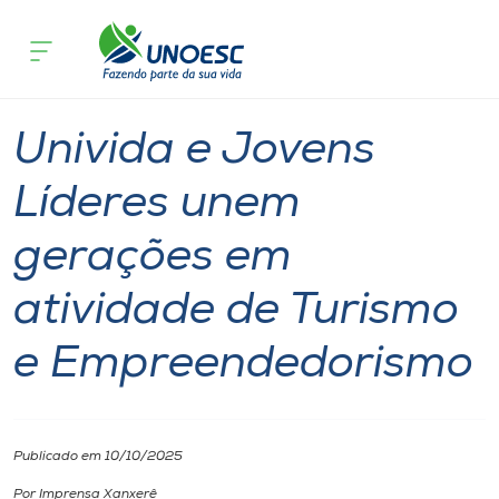
Página inicial
O que acontece
Univida e Jovens Líderes unem geraç
Cursos
Notícia
Extensão
Xanxerê
Onde estamos
Univida e Jovens
Pesquisa
Líderes unem
gerações em
Atendimento ao Estudante
atividade de Turismo
Portal de Ensino
e Empreendedorismo
A
Unoesc
Publicado em 10/10/2025
Internacionalização
Por Imprensa Xanxerê