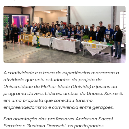
I.nova
Diplomados
Cultura
CPA
A criatividade e a troca de experiências marcaram a
atividade que uniu estudantes do projeto da
Biblioteca
Universidade da Melhor Idade (Univida) e jovens do
programa Jovens Líderes, ambos da Unoesc Xanxerê,
Editora
em uma proposta que conectou turismo,
empreendedorismo e convivência entre gerações.
Rádio
Sob orientação dos professores Anderson Saccol
Ferreira e Gustavo Damschi, os participantes