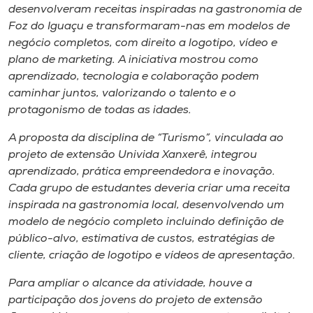
Museu
desenvolveram receitas inspiradas na gastronomia de
Foz do Iguaçu e transformaram-nas em modelos de
negócio completos, com direito a logotipo, vídeo e
Unoesc
plano de marketing. A iniciativa mostrou como
Store
aprendizado, tecnologia e colaboração podem
caminhar juntos, valorizando o talento e o
protagonismo de todas as idades.
Selecione
A proposta da disciplina de “Turismo”, vinculada ao
o idioma
projeto de extensão Univida Xanxerê, integrou
aprendizado, prática empreendedora e inovação.
Cada grupo de estudantes deveria criar uma receita
inspirada na gastronomia local, desenvolvendo um
A+
modelo de negócio completo incluindo definição de
A-
público-alvo, estimativa de custos, estratégias de
cliente, criação de logotipo e vídeos de apresentação.
Para ampliar o alcance da atividade, houve a
participação dos jovens do projeto de extensão