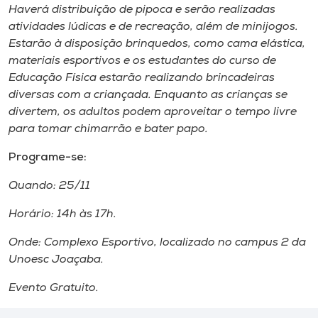
Museu
Haverá distribuição de pipoca e serão realizadas
atividades lúdicas e de recreação, além de minijogos.
Estarão à disposição brinquedos, como cama elástica,
Unoesc
materiais esportivos e os estudantes do curso de
Store
Educação Física estarão realizando brincadeiras
diversas com a criançada. Enquanto as crianças se
divertem, os adultos podem aproveitar o tempo livre
para tomar chimarrão e bater papo.
Selecione
o idioma
Programe-se:
Quando: 25/11
A+
Horário: 14h às 17h.
A-
Onde: Complexo Esportivo, localizado no campus 2 da
Unoesc Joaçaba.
Evento Gratuito.