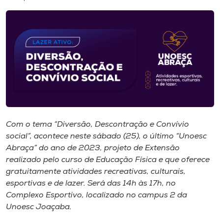
I.nova
Diplomados
Cultura
CPA
Com o tema “Diversão, Descontração e Convívio
social”, acontece neste sábado (25), o último “Unoesc
Biblioteca
Abraça” do ano de 2023, projeto de Extensão
realizado pelo curso de Educação Física e que oferece
Editora
gratuitamente atividades recreativas, culturais,
esportivas e de lazer. Será das 14h às 17h, no
Complexo Esportivo, localizado no campus 2 da
Rádio
Unoesc Joaçaba.