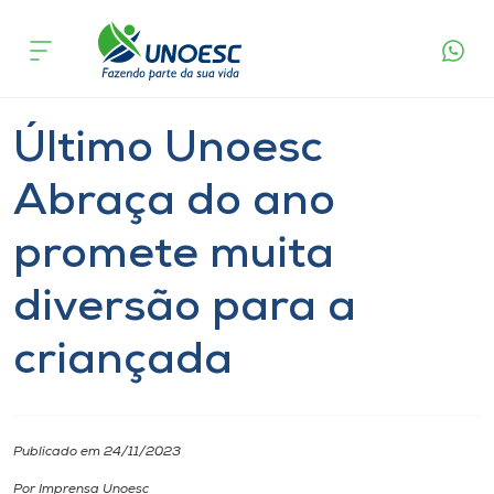
Página
O que
Último Unoesc Abraça do ano promete
inicial
acontece
muita diversão para a criançada
Cursos
Notícia
Inserção Social
Joaçaba
Onde estamos
Último Unoesc
Pesquisa
Abraça do ano
promete muita
Atendimento ao Estudante
diversão para a
Portal de Ensino
criançada
A
Unoesc
Publicado em 24/11/2023
Internacionalização
Por Imprensa Unoesc