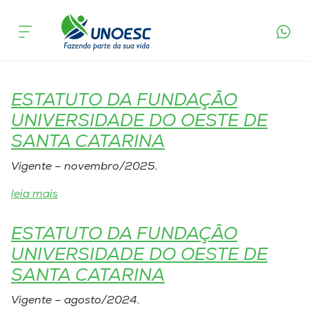
Tags Publicações Legais:
Cursos
Estatutos
Onde estamos
ESTATUTO DA FUNDAÇÃO
Pesquisa
UNIVERSIDADE DO OESTE DE
SANTA CATARINA
Atendimento ao Estudante
Vigente – novembro/2025.
Portal de Ensino
leia mais
ESTATUTO DA FUNDAÇÃO
A
UNIVERSIDADE DO OESTE DE
Unoesc
SANTA CATARINA
Internacionalização
Vigente – agosto/2024.