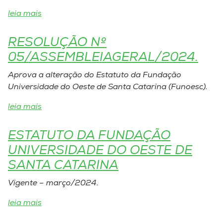
leia mais
I.nova
RESOLUÇÃO Nº
Diplomados
05/ASSEMBLEIAGERAL/2024.
Aprova a alteração do Estatuto da Fundação
Cultura
Universidade do Oeste de Santa Catarina (Funoesc).
leia mais
CPA
ESTATUTO DA FUNDAÇÃO
Biblioteca
UNIVERSIDADE DO OESTE DE
SANTA CATARINA
Editora
Vigente – março/2024.
Rádio
leia mais