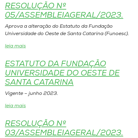
Museu
RESOLUÇÃO Nº
05/ASSEMBLEIAGERAL/2023.
Unoesc
Aprova a alteração do Estatuto da Fundação
Store
Universidade do Oeste de Santa Catarina (Funoesc).
leia mais
Selecione
ESTATUTO DA FUNDAÇÃO
o idioma
UNIVERSIDADE DO OESTE DE
SANTA CATARINA
A+
Vigente – junho 2023.
A-
leia mais
RESOLUÇÃO Nº
03/ASSEMBLEIAGERAL/2023.