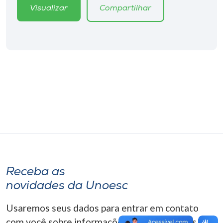
Museu
Visualizar
Compartilhar
Unoesc
Store
Selecione
o idioma
A+
A-
Receba as
novidades da Unoesc
Usaremos seus dados para entrar em contato
com você sobre informações correlacionadas que