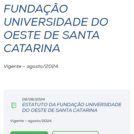
FUNDAÇÃO
I.nova
UNIVERSIDADE DO
Diplomados
OESTE DE SANTA
CATARINA
Cultura
CPA
Vigente – agosto/2024.
Biblioteca
09/08/2024
Editora
ESTATUTO DA FUNDAÇÃO UNIVERSIDADE
DO OESTE DE SANTA CATARINA
Rádio
Vigente – agosto/2024.