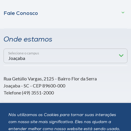
Fale Conosco
Onde estamos
Selecione o campus
Rua Getúlio Vargas, 2125 - Bairro Flor da Serra
Joaçaba - SC - CEP 89600-000
Telefone (49) 3551-2000
Siga a Unoesc
Nós utilizamos os Cookies para tornar suas interações
com nosso site mais significativa. Eles nos ajudam a
entender melhor como nosso website está sendo usado,