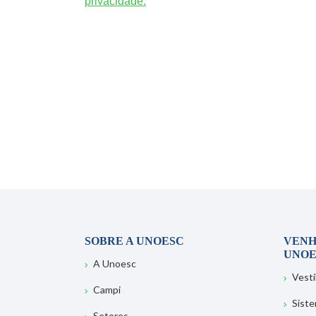
privacidade.
SOBRE A UNOESC
VENH
UNOE
A Unoesc
Vesti
Campi
Sist
Setores