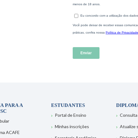
A PARA A
ESTUDANTES
DIPLOM
SC
Portal de Ensino
Consulta
bular
Minhas inscrições
Atualize
ema ACAFE
Secretaria Acadêmica
Diploma D