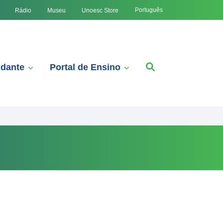
Português
Rádio
Museu
Unoesc Store
udante
Portal de Ensino