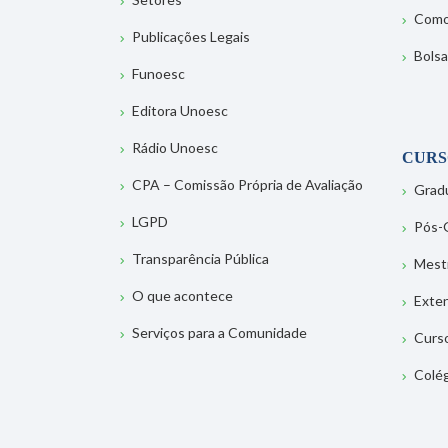
Como
Publicações Legais
Bolsa
Funoesc
Editora Unoesc
Rádio Unoesc
CURS
CPA – Comissão Própria de Avaliação
Grad
LGPD
Pós-
Transparência Pública
Mest
O que acontece
Exte
Serviços para a Comunidade
Curs
Colé