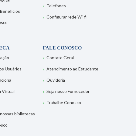
Telefones
 Benefícios
Configurar rede Wi-fi
osco
TECA
FALE CONOSCO
tação
Contato Geral
os Usuários
Atendimento ao Estudante
nciona
Ouvidoria
a Virtual
Seja nosso Fornecedor
Trabalhe Conosco
nossas bibliotecas
osco