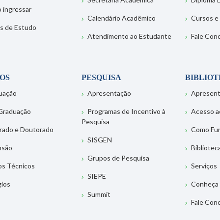
 ingressar
Calendário Acadêmico
Cursos e
s de Estudo
Atendimento ao Estudante
Fale Con
OS
PESQUISA
BIBLIO
uação
Apresentação
Apresen
Graduação
Programas de Incentivo à
Acesso a
Pesquisa
rado e Doutorado
Como Fu
SISGEN
nsão
Bibliotec
Grupos de Pesquisa
os Técnicos
Serviços
SIEPE
gios
Conheça 
Summit
Fale Con