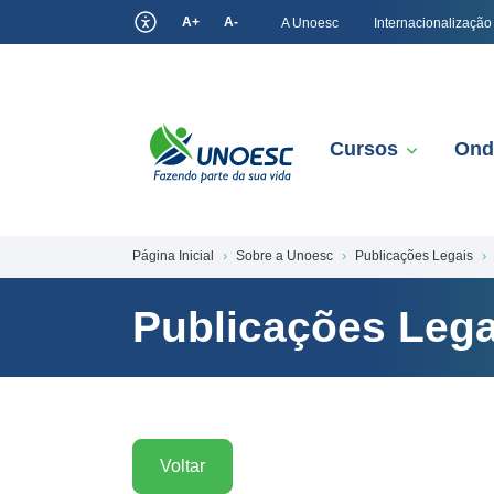
A+
A-
A Unoesc
Internacionalização
Cursos
Ond
Página Inicial
Sobre a Unoesc
Publicações Legais
Publicações Lega
Voltar