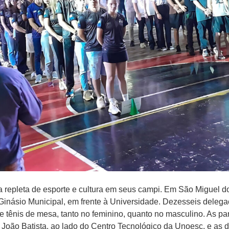
 repleta de esporte e cultura em seus campi. Em São Miguel d
o Ginásio Municipal, em frente à Universidade. Dezesseis delegaç
e tênis de mesa, tanto no feminino, quanto no masculino. As par
 João Batista, ao lado do Centro Tecnológico da Unoesc, e as 