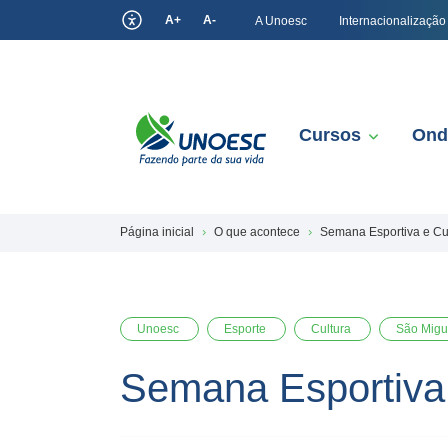
A+
A-
A Unoesc
Internacionalização
Cursos
Ond
Página inicial
O que acontece
Semana Esportiva e Cul
Unoesc
Esporte
Cultura
São Migu
Semana Esportiva 