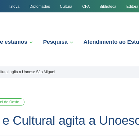
I.nova
Diplomados
Cultura
CPA
Biblioteca
Editora
e estamos
Pesquisa
Atendimento ao Est
tural agita a Unoesc São Miguel
el do Oeste
e Cultural agita a Unoes