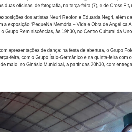
as oficinas: de fotografia, na terça-feira (7), e de Cross Fit, n
exposições dos artistas Neuri Reolon e Eduarda Negri, além 
m a exposição “PequeNa Memória – Vida e Obra de Angélica Ant
 o Grupo Reminiscências, às 19h30, no Centro Cultural da Unoe
com apresentações de dança: na festa de abertura, o Grupo Folc
a terça-feira, com o Grupo Ítalo-Germânico e na quinta-feira c
 de maio, no Ginásio Municipal, a partir das 20h30, com entre