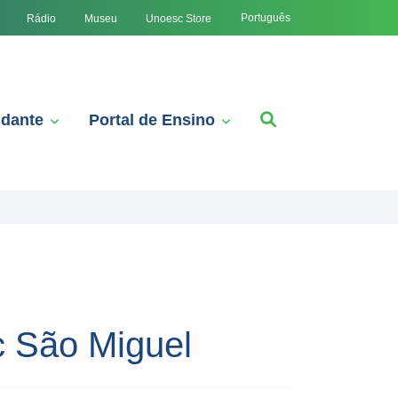
Português
Rádio
Museu
Unoesc Store
udante
Portal de Ensino
c São Miguel