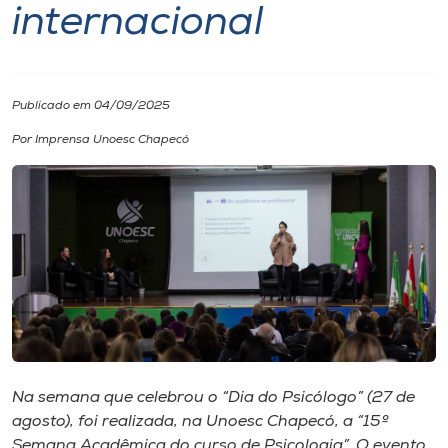
internacional
I.nova
Diplomados
Publicado em 04/09/2025
Por Imprensa Unoesc Chapecó
Cultura
CPA
Biblioteca
Editora
Na semana que celebrou o “Dia do Psicólogo” (27 de
Rádio
agosto), foi realizada, na Unoesc Chapecó, a “15º
Semana Acadêmica do curso de Psicologia”. O evento