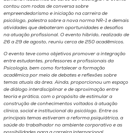
Museu
contou com rodas de conversa sobre
empreendedorismo e iniciação na carreira de
Unoesc
psicólogo, palestra sobre a nova norma NR-1 e demais
atividades que debateram oportunidades e desafios
Store
na atuação profissional. O evento híbrido, realizado de
26 a 29 de agosto, reuniu cerca de 250 acadêmicos.
O evento teve como objetivos promover a integração
Selecione
entre estudantes, professores e profissionais da
o idioma
Psicologia, bem como fortalecer a formação
acadêmica por meio de debates e reflexões sobre
temas atuais da área. Ainda, proporcionou um espaço
A+
de diálogo interdisciplinar e de aproximação entre
A-
teoria e prática, com o propósito de estimular a
construção de conhecimentos voltados à atuação
clínica, social e institucional do psicólogo. Entre os
principais temas estiveram a reforma psiquiátrica, a
saúde do trabalhador no ambiente corporativo e as
possibilidades para a carreira internacional.