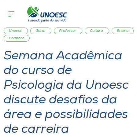
Página inicial
O que acontece
Semana Acadêmica do curso de Psicolog
Cursos
Saúde
Comunidade
Graduação
Notícia
Onde estamos
Unoesc
Geral
Professor
Cultura
Ensino
Chapecó
Pesquisa
Semana Acadêmica
do curso de
Atendimento ao Estudante
Psicologia da Unoesc
Portal de Ensino
discute desafios da
A
área e possibilidades
Unoesc
de carreira
Internacionalização