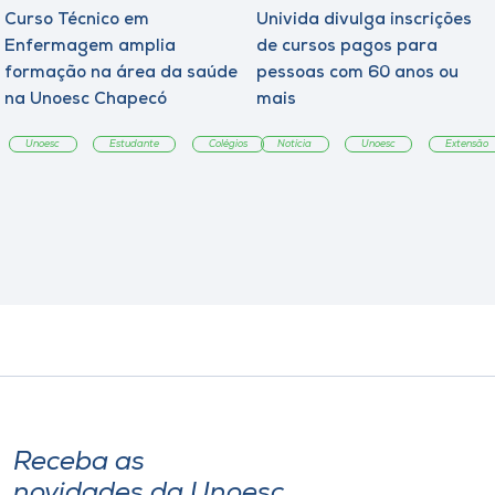
Curso Técnico em
Univida divulga inscrições
Enfermagem amplia
de cursos pagos para
formação na área da saúde
pessoas com 60 anos ou
na Unoesc Chapecó
mais
Unoesc
Estudante
Colégios
Notícia
Unoesc
Extensão
Receba as
novidades da Unoesc